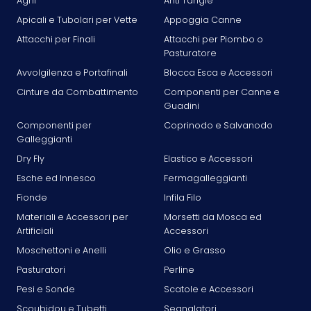
Aghi
Anti Tangle
Apicali e Tubolari per Vette
Appoggia Canne
Attacchi per Finali
Attacchi per Piombo o
Pasturatore
Avvolgilenza e Portafinali
Blocca Esca e Accessori
Cinture da Combattimento
Componenti per Canne e
Guadini
Componenti per
Coprinodo e Salvanodo
Galleggianti
Dry Fly
Elastico e Accessori
Esche ed Innesco
Fermagalleggianti
Fionde
Infila Filo
Materiali e Accessori per
Morsetti da Mosca ed
Artificiali
Accessori
Moschettoni e Anelli
Olio e Grasso
Pasturatori
Perline
Pesi e Sonde
Scatole e Accessori
Scoubidou e Tubetti
Segnalatori