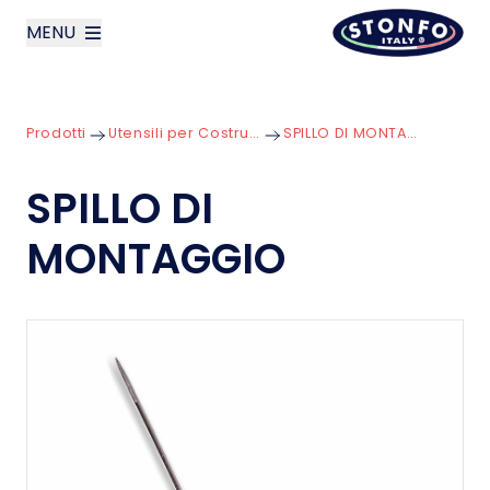
MENU
layoutSearchLabel
Prodotti
Utensili per Costruzione
SPILLO DI MONTAGGIO
Azienda
SPILLO DI
Prodotti
MONTAGGIO
News
Contatti
English