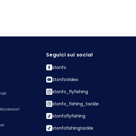
Seguici sui social
stonfo
StonfoVideo
stonfo_flyfishing
nali
stonfo_fishing_tackle
 Accessori
stonfoflyfishing
er
stonfofishingtackle