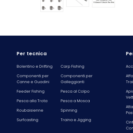
Per tecnica
Pe
Bolentino e Drifting
Carp Fishing
Acc
Componenti per
Componenti per
Aff
Canne e Guadini
Galleggianti
Tra
Feeder Fishing
Pesca al Colpo
Api
Vet
Pesca alla Trota
Pesca a Mosca
Att
Roubaisienne
Spinning
Pas
Surfcasting
Traina e Jigging
Cin
Com