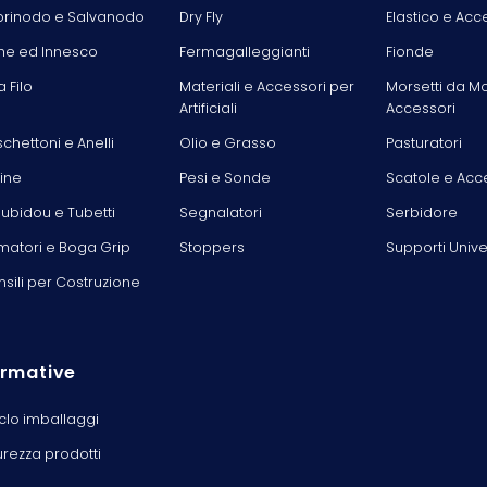
rinodo e Salvanodo
Dry Fly
Elastico e Acc
he ed Innesco
Fermagalleggianti
Fionde
la Filo
Materiali e Accessori per
Morsetti da M
Artificiali
Accessori
chettoni e Anelli
Olio e Grasso
Pasturatori
line
Pesi e Sonde
Scatole e Acc
ubidou e Tubetti
Segnalatori
Serbidore
matori e Boga Grip
Stoppers
Supporti Unive
nsili per Costruzione
rmative
iclo imballaggi
urezza prodotti