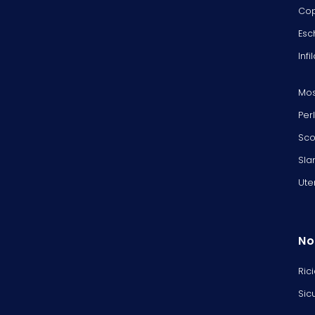
Cop
Esc
Infi
Mos
Per
Sco
Sla
Ute
No
Ric
Sic