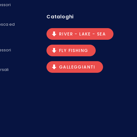
essori
Cataloghi
osca ed
RIVER - LAKE - SEA
essori
FLY FISHING
GALLEGGIANTI
rsali