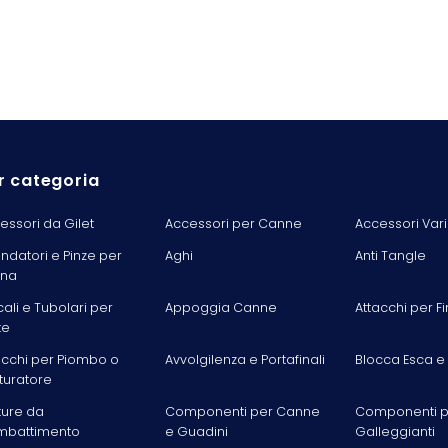
r categoria
essori da Gilet
Accessori per Canne
Accessori Vari
ondatori e Pinze per
Aghi
Anti Tangle
ina
cali e Tubolari per
Appoggia Canne
Attacchi per Fi
te
acchi per Piombo o
Avvolgilenza e Portafinali
Blocca Esca e
turatore
ture da
Componenti per Canne
Componenti p
battimento
e Guadini
Galleggianti