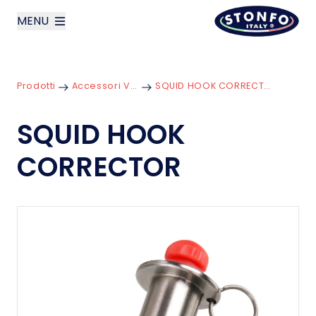
MENU
layoutSearchLabel
Prodotti
Accessori Vari
SQUID HOOK CORRECTOR
Azienda
SQUID HOOK
Prodotti
CORRECTOR
News
Contatti
English