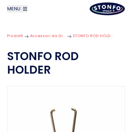
MENU
layoutSearchLabel
Prodotti
Accessori da Gilet
STONFO ROD HOLDER
Azienda
STONFO ROD
Prodotti
HOLDER
News
Contatti
English