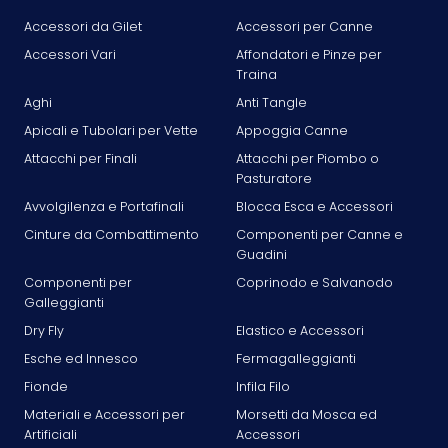
Accessori da Gilet
Accessori per Canne
Accessori Vari
Affondatori e Pinze per
Traina
Aghi
Anti Tangle
Apicali e Tubolari per Vette
Appoggia Canne
Attacchi per Finali
Attacchi per Piombo o
Pasturatore
Avvolgilenza e Portafinali
Blocca Esca e Accessori
Cinture da Combattimento
Componenti per Canne e
Guadini
Componenti per
Coprinodo e Salvanodo
Galleggianti
Dry Fly
Elastico e Accessori
Esche ed Innesco
Fermagalleggianti
Fionde
Infila Filo
Materiali e Accessori per
Morsetti da Mosca ed
Artificiali
Accessori