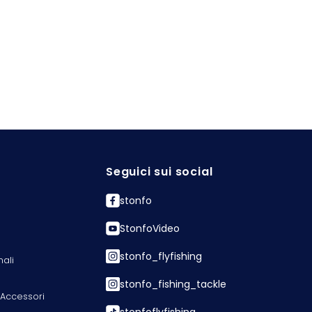
Seguici sui social
stonfo
StonfoVideo
stonfo_flyfishing
nali
stonfo_fishing_tackle
 Accessori
stonfoflyfishing