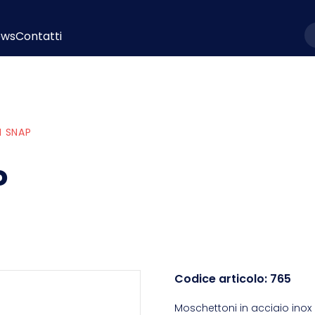
ews
Contatti
l
I SNAP
P
Codice articolo:
765
Moschettoni in acciaio inox 