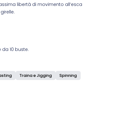
ssima libertà di movimento all’esca
girelle.
 da 10 buste.
asting
Traina e Jigging
Spinning