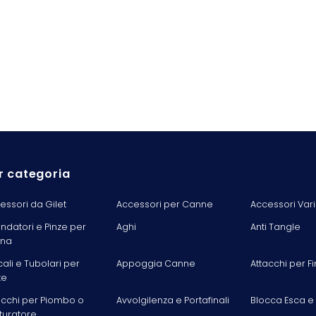
r categoria
essori da Gilet
Accessori per Canne
Accessori Vari
ondatori e Pinze per
Aghi
Anti Tangle
ina
cali e Tubolari per
Appoggia Canne
Attacchi per Fi
te
acchi per Piombo o
Avvolgilenza e Portafinali
Blocca Esca e
turatore