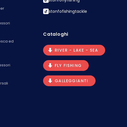
er
stonfofishingtackle
essori
Cataloghi
osca ed
RIVER - LAKE - SEA
essori
FLY FISHING
GALLEGGIANTI
rsali