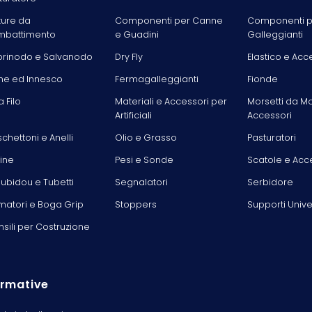
ture da
Componenti per Canne
Componenti p
battimento
e Guadini
Galleggianti
rinodo e Salvanodo
Dry Fly
Elastico e Acc
he ed Innesco
Fermagalleggianti
Fionde
la Filo
Materiali e Accessori per
Morsetti da M
Artificiali
Accessori
chettoni e Anelli
Olio e Grasso
Pasturatori
line
Pesi e Sonde
Scatole e Acc
ubidou e Tubetti
Segnalatori
Serbidore
matori e Boga Grip
Stoppers
Supporti Unive
nsili per Costruzione
rmative