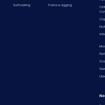
Surfcasting
Traina e Jigging
Cin
Com
Cop
Esc
Infi
Mos
Per
Sco
Sla
Ute
No