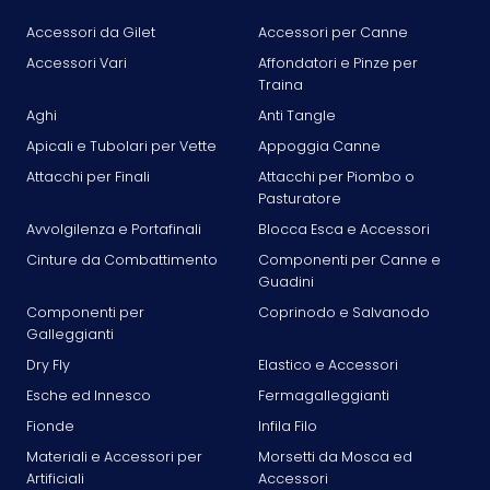
Accessori da Gilet
Accessori per Canne
Accessori Vari
Affondatori e Pinze per
Traina
Aghi
Anti Tangle
Apicali e Tubolari per Vette
Appoggia Canne
Attacchi per Finali
Attacchi per Piombo o
Pasturatore
Avvolgilenza e Portafinali
Blocca Esca e Accessori
Cinture da Combattimento
Componenti per Canne e
Guadini
Componenti per
Coprinodo e Salvanodo
Galleggianti
Dry Fly
Elastico e Accessori
Esche ed Innesco
Fermagalleggianti
Fionde
Infila Filo
Materiali e Accessori per
Morsetti da Mosca ed
Artificiali
Accessori