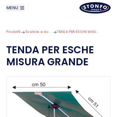
MENU
layoutSearchLabel
Prodotti
Scatole e Accessori
TENDA PER ESCHE MISURA GRANDE
Azienda
TENDA PER ESCHE
Prodotti
MISURA GRANDE
News
Contatti
English