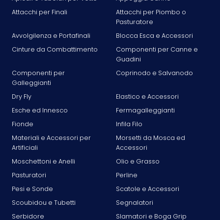
Attacchi per Finali
Attacchi per Piombo o
Pasturatore
Avvolgilenza e Portafinali
Blocca Esca e Accessori
Cinture da Combattimento
Componenti per Canne e
Guadini
Componenti per
Coprinodo e Salvanodo
Galleggianti
Dry Fly
Elastico e Accessori
Esche ed Innesco
Fermagalleggianti
Fionde
Infila Filo
Materiali e Accessori per
Morsetti da Mosca ed
Artificiali
Accessori
Moschettoni e Anelli
Olio e Grasso
Pasturatori
Perline
Pesi e Sonde
Scatole e Accessori
Scoubidou e Tubetti
Segnalatori
Serbidore
Slamatori e Boga Grip