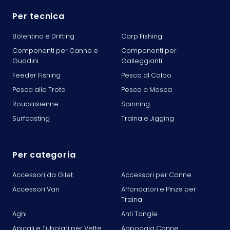
Per tecnica
Bolentino e Drifting
Carp Fishing
Componenti per Canne e
Componenti per
Guadini
Galleggianti
Feeder Fishing
Pesca al Colpo
Pesca alla Trota
Pesca a Mosca
Roubaisienne
Spinning
Surfcasting
Traina e Jigging
Per categoria
Accessori da Gilet
Accessori per Canne
Accessori Vari
Affondatori e Pinze per
Traina
Aghi
Anti Tangle
Apicali e Tubolari per Vette
Appoggia Canne