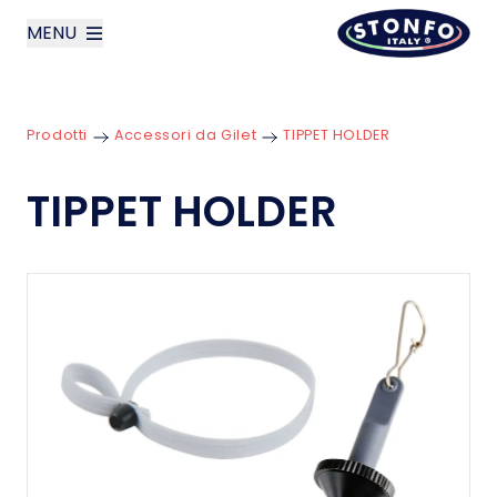
MENU
layoutSearchLabel
Prodotti
Accessori da Gilet
TIPPET HOLDER
Azienda
TIPPET HOLDER
Prodotti
News
Contatti
English