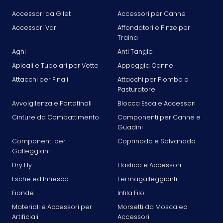
Accessori da Gilet
Accessori per Canne
Accessori Vari
Affondatori e Pinze per
Traina
Aghi
Anti Tangle
Apicali e Tubolari per Vette
Appoggia Canne
Attacchi per Finali
Attacchi per Piombo o
Pasturatore
Avvolgilenza e Portafinali
Blocca Esca e Accessori
Cinture da Combattimento
Componenti per Canne e
Guadini
Componenti per
Coprinodo e Salvanodo
Galleggianti
Dry Fly
Elastico e Accessori
Esche ed Innesco
Fermagalleggianti
Fionde
Infila Filo
Materiali e Accessori per
Morsetti da Mosca ed
Artificiali
Accessori