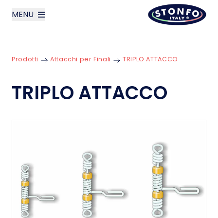
MENU
layoutSearchLabel
Prodotti
Attacchi per Finali
TRIPLO ATTACCO
Azienda
TRIPLO ATTACCO
Prodotti
News
Contatti
English