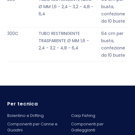
Ø MM 1,6 - 2,4 - 3,2 - 4,8 -
busta,
6,4
confezione
da 10 buste
300C
TUBO RESTRINGENTE
64 cm per
TRASPARENTE Ø MM 1,6 -
busta,
2,4 - 3,2 - 4,8 - 6,4
confezione
da 10 buste
Per tecnica
Bolentino e Drifting
Carp Fishing
Componenti per Canne e
Componenti per
Guadini
Galleggianti