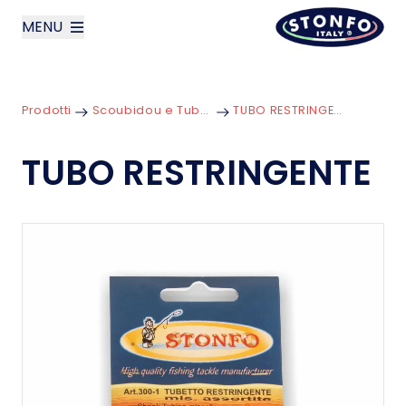
MENU
layoutSearchLabel
Prodotti
Scoubidou e Tubetti
TUBO RESTRINGENTE
Azienda
TUBO RESTRINGENTE
Prodotti
News
Contatti
English