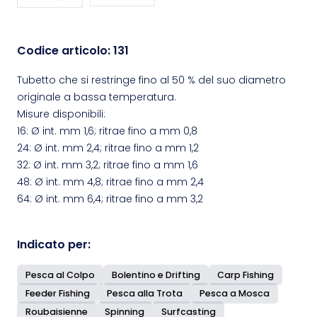
Codice articolo:
131
Tubetto che si restringe fino al 50 % del suo diametro
originale a bassa temperatura.
Misure disponibili:
16: Ø int. mm 1,6; ritrae fino a mm 0,8
24: Ø int. mm 2,4; ritrae fino a mm 1,2
32: Ø int. mm 3,2; ritrae fino a mm 1,6
48: Ø int. mm 4,8; ritrae fino a mm 2,4
64: Ø int. mm 6,4; ritrae fino a mm 3,2
Indicato per:
Pesca al Colpo
Bolentino e Drifting
Carp Fishing
Feeder Fishing
Pesca alla Trota
Pesca a Mosca
Roubaisienne
Spinning
Surfcasting