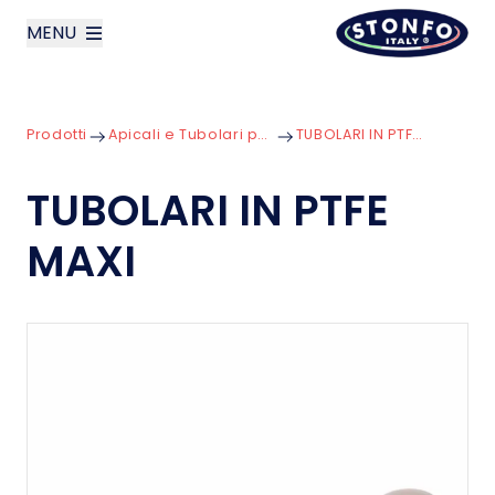
MENU
layoutSearchLabel
Prodotti
Apicali e Tubolari per Vette
TUBOLARI IN PTFE MAXI
Azienda
TUBOLARI IN PTFE
Prodotti
MAXI
News
Contatti
English