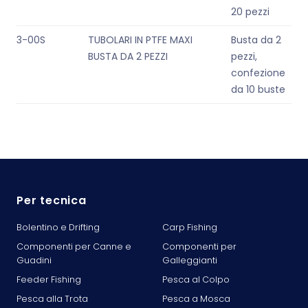
20 pezzi
3-00S
TUBOLARI IN PTFE MAXI
Busta da 2
BUSTA DA 2 PEZZI
pezzi,
confezione
da 10 buste
Per tecnica
Bolentino e Drifting
Carp Fishing
Componenti per Canne e
Componenti per
Guadini
Galleggianti
Feeder Fishing
Pesca al Colpo
Pesca alla Trota
Pesca a Mosca