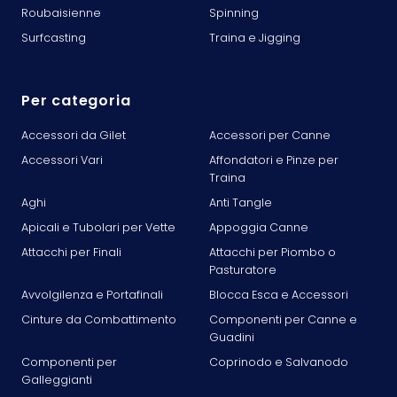
Roubaisienne
Spinning
Surfcasting
Traina e Jigging
Per categoria
Accessori da Gilet
Accessori per Canne
Accessori Vari
Affondatori e Pinze per
Traina
Aghi
Anti Tangle
Apicali e Tubolari per Vette
Appoggia Canne
Attacchi per Finali
Attacchi per Piombo o
Pasturatore
Avvolgilenza e Portafinali
Blocca Esca e Accessori
Cinture da Combattimento
Componenti per Canne e
Guadini
Componenti per
Coprinodo e Salvanodo
Galleggianti