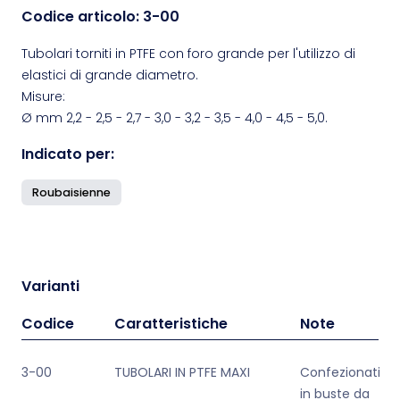
Codice articolo:
3-00
Tubolari torniti in PTFE con foro grande per l'utilizzo di
elastici di grande diametro.
Misure:
Ø mm 2,2 - 2,5 - 2,7 - 3,0 - 3,2 - 3,5 - 4,0 - 4,5 - 5,0.
Indicato per:
Roubaisienne
Varianti
Codice
Caratteristiche
Note
3-00
TUBOLARI IN PTFE MAXI
Confezionati
in buste da