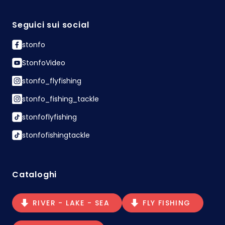
Seguici sui social
stonfo
StonfoVideo
stonfo_flyfishing
stonfo_fishing_tackle
stonfoflyfishing
stonfofishingtackle
Cataloghi
RIVER - LAKE - SEA
FLY FISHING