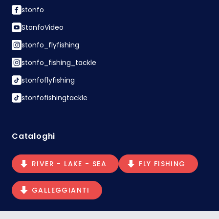
stonfo
StonfoVideo
stonfo_flyfishing
stonfo_fishing_tackle
stonfoflyfishing
stonfofishingtackle
Cataloghi
RIVER - LAKE - SEA
FLY FISHING
GALLEGGIANTI