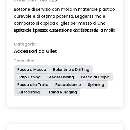
Codice articolo:
525
Bottone di servizio con molla in materiale plastico
durevole e di ottima potenza. Leggerissimo e
compatto si applica al gilet per mezzo di una
spilla di sicurezza. Estensione massima della molla
Busta da 1 pezzo, confezione da 10 buste.
cm 40. Moschettone in acciaio inox.
Categoria:
Accessori da Gilet
Tecniche:
Pesca a Mosca
Bolentino e Drifting
Carp Fishing
Feeder Fishing
Pesca al Colpo
Pesca alla Trota
Roubaisienne
Spinning
Surfcasting
Traina e Jigging