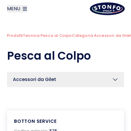
MENU
layoutSearchLabel
Prodotti
Tecnica:
Pesca al Colpo
Categoria:
Accessori da Gile
Azienda
Pesca al Colpo
Prodotti
News
Accessori da Gilet
Contatti
English
BOTTON SERVICE