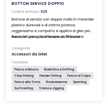
BOTTON SERVICE DOPPIO
Codice articolo:
526
Bottone di servizio con doppia molla in materiale
plastico durevole e di ottima potenza.
Leggerissimo e compatto si applica al gilet per
mezzo di una spilla di sicurezza. Estensione
Busta da 1 pezzo, confezione da 10 buste.
massima delle molle cm 35. Munito di gomma
ondulata espansa ad alta densità utile per
Categoria:
Accessori da Gilet
appendere le mosche. Moschettoni in acciaio
inox.
Tecniche:
Pesca a Mosca
Bolentino e Drifting
Carp Fishing
Feeder Fishing
Pesca al Colpo
Pesca alla Trota
Roubaisienne
Spinning
Surfcasting
Traina e Jigging