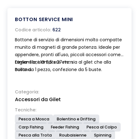
BOTTON SERVICE MINI
Codice articolo:
622
Bottone di servizio di dimensioni molto compatte
munito di magneti di grande potenza. Ideale per
appendere, pronti all'uso, piccoli accessori come
taglia-filo, slamatore etc. sia al gilet che alla
Dimensioni: Ø 9,5 x 27 mm
collana.
Busta da 1 pezzo, confezione da 5 buste.
Categoria:
Accessori da Gilet
Tecniche:
Pesca a Mosca
Bolentino e Drifting
Carp Fishing
Feeder Fishing
Pesca al Colpo
Pesca alla Trota
Roubaisienne
Spinning