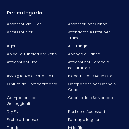
Per categoria
Accessori da Gilet
Accessori per Canne
Accessori Vari
Affondatori e Pinze per
Traina
Aghi
Anti Tangle
Apicali e Tubolari per Vette
Appoggia Canne
Attacchi per Finali
Attacchi per Piombo o
Pasturatore
Avvolgilenza e Portafinali
Blocca Esca e Accessori
Cinture da Combattimento
Componenti per Canne e
Guadini
Componenti per
Coprinodo e Salvanodo
Galleggianti
Dry Fly
Elastico e Accessori
Esche ed Innesco
Fermagalleggianti
Fionde
Infila Filo