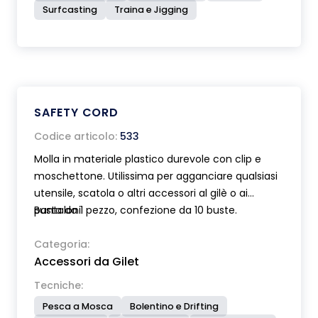
Surfcasting
Traina e Jigging
SAFETY CORD
Codice articolo:
533
Molla in materiale plastico durevole con clip e
moschettone. Utilissima per agganciare qualsiasi
utensile, scatola o altri accessori al gilè o ai
pantaloni.
Busta da 1 pezzo, confezione da 10 buste.
Categoria:
Accessori da Gilet
Tecniche:
Pesca a Mosca
Bolentino e Drifting