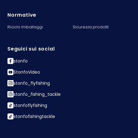
Normative
Riciclo imballaggi
Sicurezza prodotti
Seguici sui social
stonfo
StonfoVideo
stonfo_flyfishing
stonfo_fishing_tackle
stonfoflyfishing
stonfofishingtackle