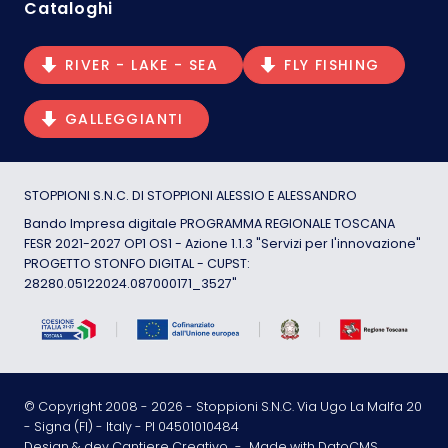
Cataloghi
RIVER - LAKE - SEA
FLY FISHING
GALLEGGIANTI
STOPPIONI S.N.C. DI STOPPIONI ALESSIO E ALESSANDRO
Bando Impresa digitale PROGRAMMA REGIONALE TOSCANA
FESR 2021-2027 OP1 OS1 - Azione 1.1.3 "Servizi per l'innovazione"
PROGETTO STONFO DIGITAL - CUPST:
28280.05122024.087000171_3527"
© Copyright 2008 -
2026
- Stoppioni S.N.C. Via Ugo La Malfa 20
- Signa (FI) - Italy - PI 04501010484
Design & dev Cantiere Creativo
-
Made with DatoCMS