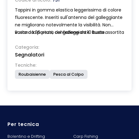
Codice articolo:
731
Tappini in gomma elastica leggerissima di colore
fluorescente. Inseriti sull'antenna del galleggiante
ne migliorano notevolmente la visibilità. Non
variano la portata del galleggiante. Busta assortita
Busta da 36 pezzi, confezione da 10 buste.
con 3 colori e due misure che si adattano su
antenne da Ø mm 1,0 a 2,5.
Categoria:
Segnalatori
Tecniche:
Roubaisienne
Pesca al Colpo
Per tecnica
Bolentino e Drifting
Carp Fishing