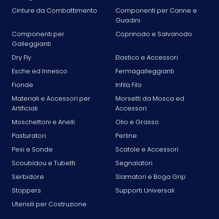
Cinture da Combattimento
Componenti per Canne e
Guadini
Componenti per
Coprinodo e Salvanodo
Galleggianti
Dry Fly
Elastico e Accessori
Esche ed Innesco
Fermagalleggianti
Fionde
Infila Filo
Materiali e Accessori per
Morsetti da Mosca ed
Artificiali
Accessori
Moschettoni e Anelli
Olio e Grasso
Pasturatori
Perline
Pesi e Sonde
Scatole e Accessori
Scoubidou e Tubetti
Segnalatori
Serbidore
Slamatori e Boga Grip
Stoppers
Supporti Universali
Utensili per Costruzione