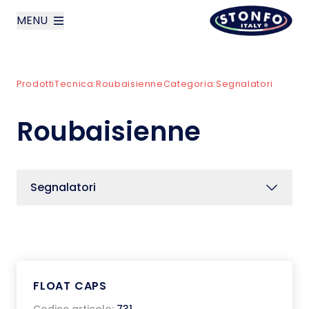
MENU
layoutSearchLabel
Prodotti
Tecnica:
Roubaisienne
Categoria:
Segnalatori
Azienda
Roubaisienne
Prodotti
News
Segnalatori
Contatti
English
FLOAT CAPS