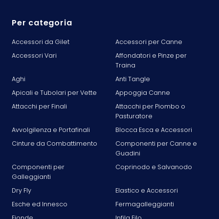
Per categoria
Accessori da Gilet
Accessori per Canne
Accessori Vari
Affondatori e Pinze per
Traina
Aghi
Anti Tangle
Apicali e Tubolari per Vette
Appoggia Canne
Attacchi per Finali
Attacchi per Piombo o
Pasturatore
Avvolgilenza e Portafinali
Blocca Esca e Accessori
Cinture da Combattimento
Componenti per Canne e
Guadini
Componenti per
Coprinodo e Salvanodo
Galleggianti
Dry Fly
Elastico e Accessori
Esche ed Innesco
Fermagalleggianti
Fionde
Infila Filo