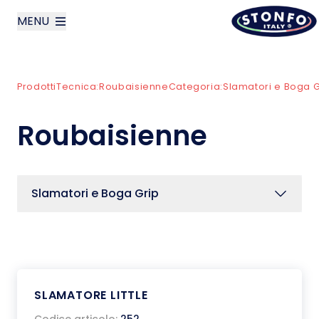
MENU
layoutSearchLabel
Prodotti
Tecnica:
Roubaisienne
Categoria:
Slamatori e Boga G
Azienda
Roubaisienne
Prodotti
News
Slamatori e Boga Grip
Contatti
English
SLAMATORE LITTLE