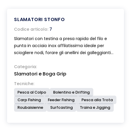
SLAMATORI STONFO
Codice articolo:
7
Slamatori con testina a presa rapida del filo e
punta in acciaio inox affilatissima ideale per
sciogliere nodi, forare gli anellini dei galleggianti
etc. La punta è protetta da un cappuccio con
clip.
Categoria:
Slamatori e Boga Grip
Tecniche:
Pesca al Colpo
Bolentino e Drifting
Carp Fishing
Feeder Fishing
Pesca alla Trota
Roubaisienne
Surfcasting
Traina e Jigging