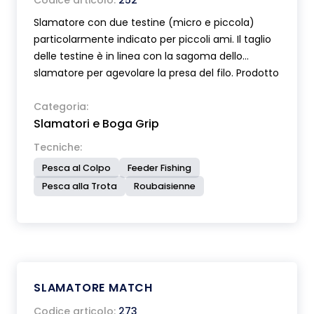
Codice articolo:
252
Slamatore con due testine (micro e piccola)
particolarmente indicato per piccoli ami. Il taglio
delle testine è in linea con la sagoma dello
slamatore per agevolare la presa del filo. Prodotto
in materiale plastico speciale che non danneggia
l’amo.
Categoria:
Slamatori e Boga Grip
Tecniche:
Pesca al Colpo
Feeder Fishing
Pesca alla Trota
Roubaisienne
SLAMATORE MATCH
Codice articolo:
273