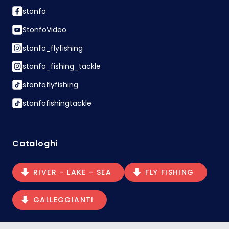
stonfo
StonfoVideo
stonfo_flyfishing
stonfo_fishing_tackle
stonfoflyfishing
stonfofishingtackle
Cataloghi
RIVER - LAKE - SEA
FLY FISHING
GALLEGGIANTI