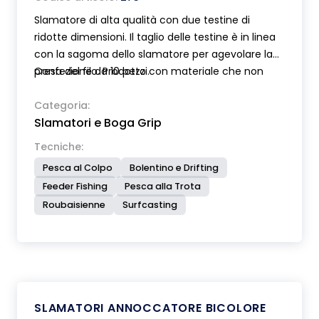
Slamatore di alta qualità con due testine di
ridotte dimensioni. Il taglio delle testine è in linea
con la sagoma dello slamatore per agevolare la
presa del filo. Prodotto con materiale che non
Confezione da 10 pezzi.
danneggia l’amo è inoltre munito di punta in
acciaio inox scioglinodo.
Categoria:
Slamatori e Boga Grip
Tecniche:
Pesca al Colpo
Bolentino e Drifting
Feeder Fishing
Pesca alla Trota
Roubaisienne
Surfcasting
SLAMATORI ANNOCCATORE BICOLORE