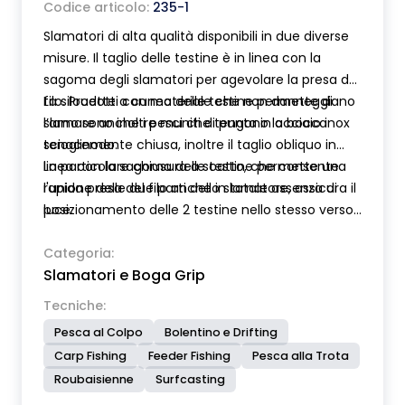
Codice articolo:
235-1
Slamatori di alta qualità disponibili in due diverse
misure. Il taglio delle testine è in linea con la
sagoma degli slamatori per agevolare la presa del
filo. Prodotti con materiale che non danneggiano
La silouette a cuneo delle testine permette di
l’amo sono inoltre muniti di punta in acciaio inox
slamare anche i pesci che tengono la bocca
scioglinodo.
tenacemente chiusa, inoltre il taglio obliquo in
linea con la sagoma delle testine permette una
La particolare chiusura a scatto, che consente
rapida presa del filo anche in totale assenza di
l'unione delle due parti dello slamatore, assicura il
luce.
posizionamento delle 2 testine nello stesso verso,
pronte all'uso quando lo slamatore viene estratto
dal taschino.
Categoria:
Slamatori e Boga Grip
Tecniche:
Pesca al Colpo
Bolentino e Drifting
Carp Fishing
Feeder Fishing
Pesca alla Trota
Roubaisienne
Surfcasting