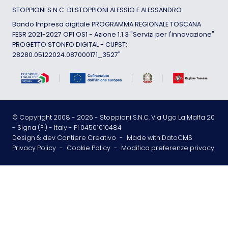
STOPPIONI S.N.C. DI STOPPIONI ALESSIO E ALESSANDRO
Bando Impresa digitale PROGRAMMA REGIONALE TOSCANA
FESR 2021-2027 OP1 OS1 - Azione 1.1.3 "Servizi per l'innovazione"
PROGETTO STONFO DIGITAL - CUPST:
28280.05122024.087000171_3527"
© Copyright 2008 -
2026
- Stoppioni S.N.C. Via Ugo La Malfa 20
- Signa (FI) - Italy - PI 04501010484
Design & dev Cantiere Creativo
-
Made with DatoCMS
Privacy Policy
-
Cookie Policy
-
Modifica preferenze privacy