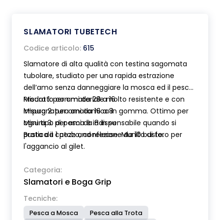
SLAMATORI TUBETECH
Codice articolo:
615
Slamatore di alta qualità con testina sagomata
tubolare, studiato per una rapida estrazione
dell’amo senza danneggiare la mosca ed il pesce.
Prodotto con materiale molto resistente e con
Misura 1: per ami da 28 a 16
impugnatura anatomica in gomma. Ottimo per
Misura 2: per ami da 16 a 8
ogni tipo di pesca è indispensabile quando si
Misura 3: per ami da 8 in su
pratica il catch and release. Munito di foro per
Busta da 1 pezzo, confezione da 10 buste.
l'aggancio al gilet.
Categoria:
Slamatori e Boga Grip
Tecniche:
Pesca a Mosca
Pesca alla Trota