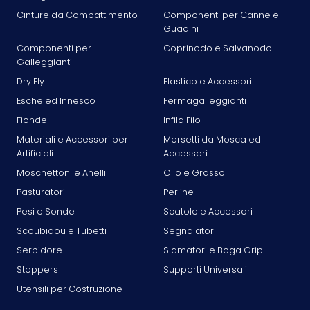
Cinture da Combattimento
Componenti per Canne e
Guadini
Componenti per
Coprinodo e Salvanodo
Galleggianti
Dry Fly
Elastico e Accessori
Esche ed Innesco
Fermagalleggianti
Fionde
Infila Filo
Materiali e Accessori per
Morsetti da Mosca ed
Artificiali
Accessori
Moschettoni e Anelli
Olio e Grasso
Pasturatori
Perline
Pesi e Sonde
Scatole e Accessori
Scoubidou e Tubetti
Segnalatori
Serbidore
Slamatori e Boga Grip
Stoppers
Supporti Universali
Utensili per Costruzione