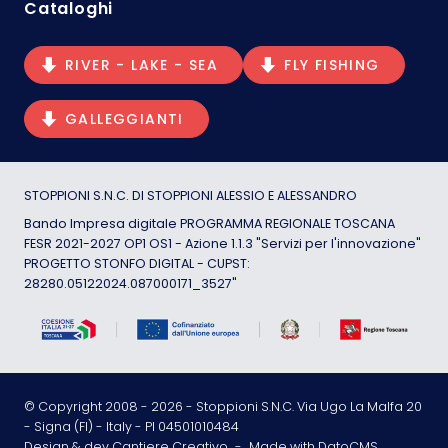
Cataloghi
RIVER - LAKE - SEA
FLY FISHING
GALLEGGIANTI
STOPPIONI S.N.C. DI STOPPIONI ALESSIO E ALESSANDRO
Bando Impresa digitale PROGRAMMA REGIONALE TOSCANA
FESR 2021-2027 OP1 OS1 - Azione 1.1.3 "Servizi per l'innovazione"
PROGETTO STONFO DIGITAL - CUPST:
28280.05122024.087000171_3527"
© Copyright 2008 -
2026
- Stoppioni S.N.C. Via Ugo La Malfa 20
- Signa (FI) - Italy - PI 04501010484
Design & dev Cantiere Creativo
-
Made with DatoCMS