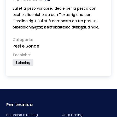
Codice articolo:
714
Bullet a peso variabile, ideale per la pesca con
esche siliconiche sia con Texas rig che con
Carolina rig. Il Bullet è composto da tre parti in
ottone che, grazie ad una traccia longitudinale,
Busta da 1 pezzo, confezione da 10 buste.
possono essere tolte o aggiunte sul filo senza
tagliarlo. Disponibile in tre diverse misure per una
Categoria:
Pesi e Sonde
variabilità di peso da 1 a 26 grammi.
Tecniche:
Spinning
Per tecnica
Bolentino e Drifting
Carp Fishing