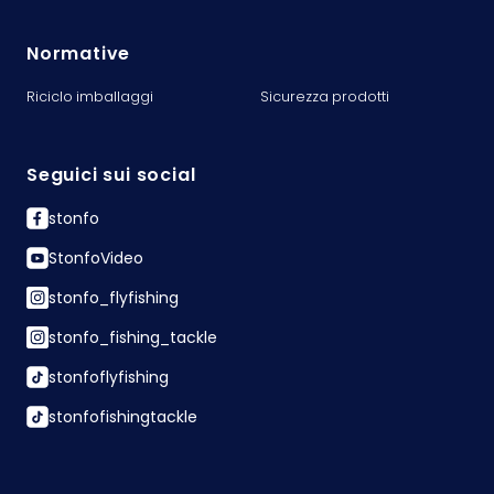
Normative
Riciclo imballaggi
Sicurezza prodotti
Seguici sui social
stonfo
StonfoVideo
stonfo_flyfishing
stonfo_fishing_tackle
stonfoflyfishing
stonfofishingtackle