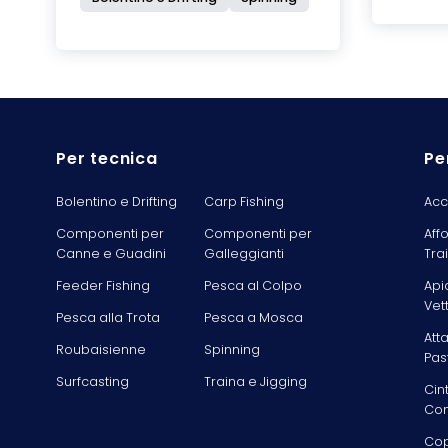
Per tecnica
Pe
Bolentino e Drifting
Carp Fishing
Acc
Componenti per
Componenti per
Aff
Canne e Guadini
Galleggianti
Tra
Feeder Fishing
Pesca al Colpo
Api
Vet
Pesca alla Trota
Pesca a Mosca
Att
Roubaisienne
Spinning
Pas
Surfcasting
Traina e Jigging
Cin
Com
Cop