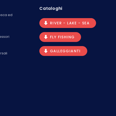
Cataloghi
osca ed
RIVER - LAKE - SEA
essori
FLY FISHING
GALLEGGIANTI
rsali