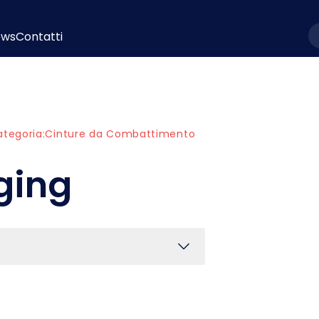
ews
Contatti
l
tegoria:
Cinture da Combattimento
ging