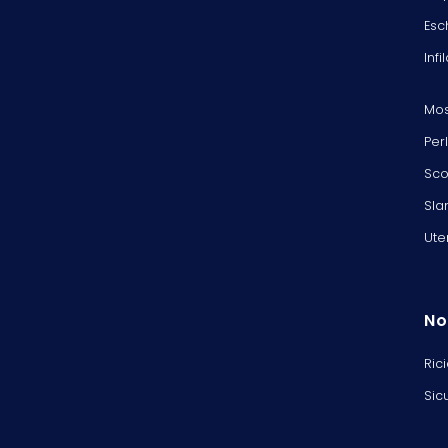
Esc
Infi
Mos
Per
Sco
Sla
Ute
No
Ric
Sic