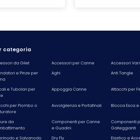
r categoria
essori da Gilet
Accessori per Canne
Accessori Vari
ondatori e Pinze per
Aghi
Anti Tangle
ina
cali e Tubolari per
Appoggia Canne
Attacchi per Fi
te
acchi per Piombo o
Avvolgilenza e Portafinali
Blocca Esca e
turatore
ture da
Componenti per Canne
Componenti p
battimento
e Guadini
Galleggianti
rinodo e Salvanodo
Dry Fly
Elastico e Acc