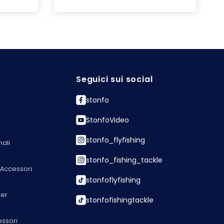
Seguici sui social
stonfo
StonfoVideo
stonfo_flyfishing
nali
stonfo_fishing_tackle
 Accessori
stonfoflyfishing
er
stonfofishingtackle
essori