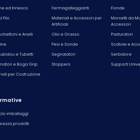
he ed Innesco
Fermagalleggianti
Fionde
la Filo
Materiali e Accessori per
Morsetti da M
Artificiali
Accessori
chettoni e Anelli
Olio e Grasso
Pasturatori
line
Pesi e Sonde
Scatole e Acc
ubidou e Tubetti
Segnalatori
Serbidore
matori e Boga Grip
Stoppers
Supporti Unive
nsili per Costruzione
rmative
iclo imballaggi
urezza prodotti