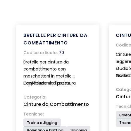
BRETELLE PER CINTURE DA
CINTU
COMBATTIMENTO
Codice 
Codice articolo:
70
Cintur
leggere
Bretelle per cinture da
studiat
combattimento con
Prodott
Confezi
moschettoni in metallo.
resiste
L’applicazione alla cintura
Confezione da 1 pezzo.
una imb
Catego
avviene grazie a due ganci rapidi
Cintu
mm di s
universali.
Categoria:
chiusur
Cinture da Combattimento
Tecnic
127 mod
Tecniche:
Bolent
inox . 
Traina e Jigging
Traina
bicchie
Bolentino e Drifting
Spinning