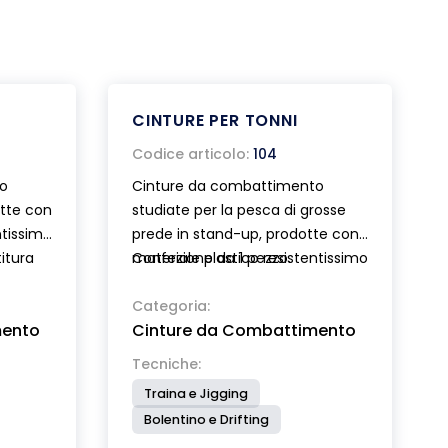
CINTURE PER TONNI
Codice articolo:
104
o
Cinture da combattimento
tte con
studiate per la pesca di grosse
ntissimo
prede in stand-up, prodotte con
itura
materiale plastico resistentissimo
Confezione da 1 pezzo.
ore.
accoppiato ad una imbottitura
bia a
morbida di 15 mm di spessore.
Categoria:
mento
Cinture da Combattimento
on perno
Munite di chiusura con fibbia a
dello
scatto.
Tecniche:
e.
Traina e Jigging
Bolentino e Drifting