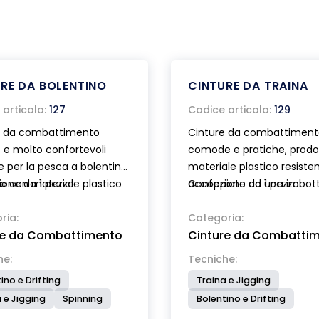
RE DA BOLENTINO
CINTURE DA TRAINA
articolo:
127
Codice articolo:
129
e da combattimento
Cinture da combattiment
 e molto confortevoli
comode e pratiche, prodo
e per la pesca a bolentino.
materiale plastico resiste
e con materiale plastico
one da 1 pezzo.
accoppiato ad una imbott
Confezione da 1 pezzo.
ntissimo accoppiato ad
morbida di 10 mm di spess
ottitura morbida di 10
ria:
Munite di chiusura con fib
Categoria:
re da Combattimento
Cinture da Combatti
pessore. Munite di
scatto. Art 129 modello c
a con fibbia a scatto. Art
in acciaio inox . Art.130 mo
he:
Tecniche:
ello con perno in acciaio
con bicchierino basculant
ino e Drifting
Traina e Jigging
Art.128 modello con
 e Jigging
Spinning
Bolentino e Drifting
rino basculante.