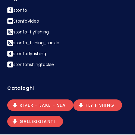
stonfo
StonfoVideo
stonfo_flyfishing
stonfo_fishing_tackle
stonfoflyfishing
stonfofishingtackle
Cataloghi
RIVER - LAKE - SEA
FLY FISHING
GALLEGGIANTI