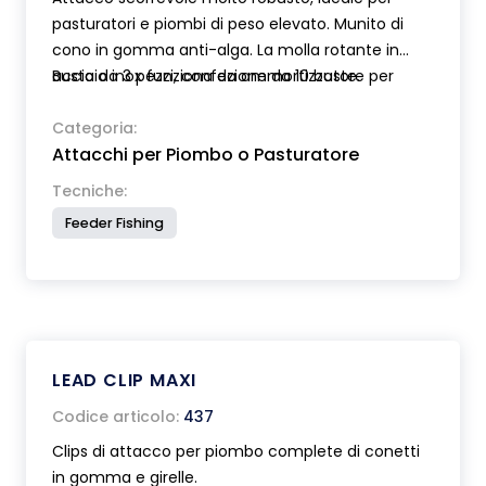
pasturatori e piombi di peso elevato. Munito di
cono in gomma anti-alga. La molla rotante in
acciaio inox funziona da ammortizzatore per
Busta da 3 pezzi, confezione da 10 buste.
prevenire rotture.
Categoria:
Attacchi per Piombo o Pasturatore
Tecniche:
Feeder Fishing
LEAD CLIP MAXI
Codice articolo:
437
Clips di attacco per piombo complete di conetti
in gomma e girelle.