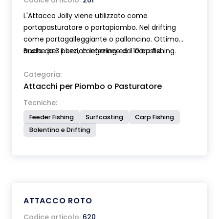
Codice articolo:
261
L'Attacco Jolly viene utilizzato come
portapasturatore o portapiombo. Nel drifting
come portagalleggiante o palloncino. Ottimo
anche per il beach legering ed il carp fishing.
Busta da 3 pezzi, confezione da 10 buste.
Categoria:
Attacchi per Piombo o Pasturatore
Tecniche:
Feeder Fishing
Surfcasting
Carp Fishing
Bolentino e Drifting
ATTACCO ROTO
Codice articolo:
620