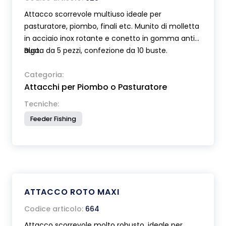
Attacco scorrevole multiuso ideale per
pasturatore, piombo, finali etc. Munito di molletta
in acciaio inox rotante e conetto in gomma anti-
alga.
Busta da 5 pezzi, confezione da 10 buste.
Categoria:
Attacchi per Piombo o Pasturatore
Tecniche:
Feeder Fishing
ATTACCO ROTO MAXI
Codice articolo:
664
Attacco scorrevole molto robusto, ideale per