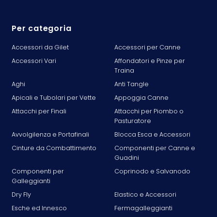
Per categoria
Accessori da Gilet
Accessori per Canne
Accessori Vari
Affondatori e Pinze per
Traina
Aghi
Anti Tangle
Apicali e Tubolari per Vette
Appoggia Canne
Attacchi per Finali
Attacchi per Piombo o
Pasturatore
Avvolgilenza e Portafinali
Blocca Esca e Accessori
Cinture da Combattimento
Componenti per Canne e
Guadini
Componenti per
Coprinodo e Salvanodo
Galleggianti
Dry Fly
Elastico e Accessori
Esche ed Innesco
Fermagalleggianti