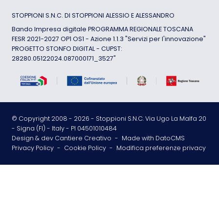
STOPPIONI S.N.C. DI STOPPIONI ALESSIO E ALESSANDRO
Bando Impresa digitale PROGRAMMA REGIONALE TOSCANA
FESR 2021-2027 OP1 OS1 - Azione 1.1.3 "Servizi per l'innovazione"
PROGETTO STONFO DIGITAL - CUPST:
28280.05122024.087000171_3527"
© Copyright 2008 -
2026
- Stoppioni S.N.C. Via Ugo La Malfa 20
- Signa (FI) - Italy - PI 04501010484
Design & dev Cantiere Creativo
-
Made with DatoCMS
Privacy Policy
-
Cookie Policy
-
Modifica preferenze privacy