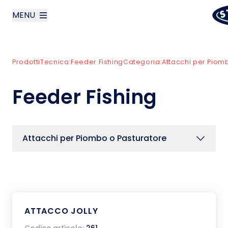
MENU
layoutSearchLabel
Prodotti
Tecnica:
Feeder Fishing
Categoria:
Attacchi per Piom
Azienda
Feeder Fishing
Prodotti
News
Attacchi per Piombo o Pasturatore
Contatti
English
ATTACCO JOLLY