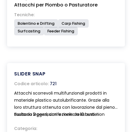
Attacchi per Piombo o Pasturatore
Tecniche:
Bolentino e Drifting
Carp Fishing
Surfcasting
Feeder Fishing
SLIDER SNAP
Codice articolo:
721
Attacchi scorrevoli multifunzionali prodotti in
materiale plastico autolubrificante. Grazie alla
loro struttura ottenuta con lavorazione dal pieno
risultano leggerissimi e molto resistenti. Non
Busta da 2 pezzi, confezione da 10 buste.
alterano il lancio. Disponibili in due diverse misure.
Categoria: