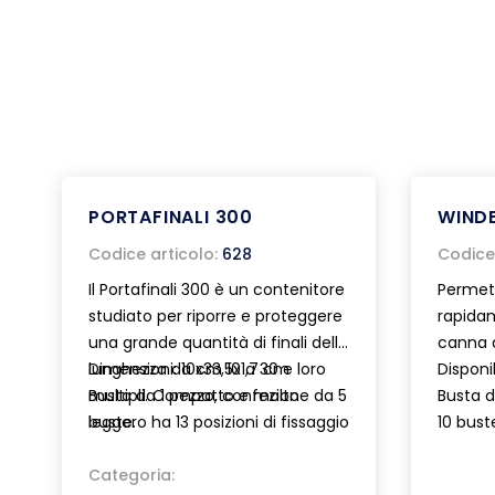
PORTAFINALI 300
WINDE
Codice articolo:
628
Codice 
Il Portafinali 300 è un contenitore
Permet
studiato per riporre e proteggere
rapidam
una grande quantità di finali della
canna 
lunghezza da cm 10 a 30 e loro
Dimensioni: 10x33,5x1,7 cm
Disponib
multipli. Compatto e molto
Busta da 1 pezzo, confezione da 5
Busta d
leggero ha 13 posizioni di fissaggio
buste.
10 bust
e può contenere oltre 100 finali
pronti all’uso. I piolini di sostegno
Categoria: