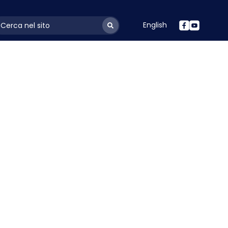
English
ayoutSearchLabel