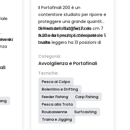
Il Portafinali 200 è un
contenitore studiato per riporre e
iale
proteggere una grande quantità
di finali della lunghezza da cm 7
Dimensioni: 10x23,5x1,7 cm
a 20 e loro multipli. Compatto e
Busta da 1 pezzo, confezione da 5
ivere i
ione da
molto leggero ha 13 posizioni di
buste.
enza
fissaggio e può contenere oltre
da
100 finali pronti all’uso. I piolini di
Categoria:
Avvolgilenza e Portafinali
sostegno sono di dimensione
ali
adeguata sia nel diametro che
Tecniche:
ette:
nella lunghezza per permettere
usura,
Pesca al Colpo
di alloggiare ami ed asole anche
tagli
Bolentino e Drifting
di grandezza ridotta. La
e,
Feeder Fishing
Carp Fishing
lunghezza del finale è
hing
anche
Pesca alla Trota
chiaramente indicata all’interno
del contenitore.
Roubaisienne
Surfcasting
Traina e Jigging