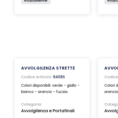
Roubaisienne
Rouba
AVVOLGILENZA STRETTE
AVVOL
Codice articolo:
9408S
Codice 
Colori disponibili: verde - giallo -
Colori d
bianco - arancio - fucsia.
arancio
Categoria:
Catego
Avvolgilenza e Portafinali
Avvolg