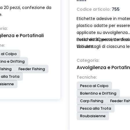
a 20 pezzi, confezione da
Codice articolo:
755
e.
Etichette adesive in mater
plastico adatte per essere
ria:
applicate su avvolgilenza.
ilenza e Portafinali
L’etichetta permette di scr
Busta da 30 pezzi, confez
he:
vari dettagli di ciascuna l
10 buste.
sull’avvolgilenza in modo 
 al Colpo
sapere esattamente cosa
Categoria:
ino e Drifting
Avvolgilenza e Portafin
contiene.
ishing
Feeder Fishing
Caratteristiche delle etich
 alla Trota
Tecniche:
resistenti all’acqua ed all’
isienne
Pesca al Colpo
adesivo permanente, retro
Bolentino e Drifting
per una facile applicazion
Carp Fishing
Feeder Fis
permettono la scrittura 
Pesca alla Trota
con una normale penna.
Roubaisienne