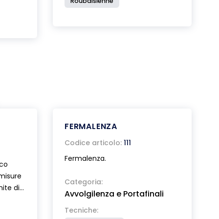
Roubaisienne
FERMALENZA
Codice articolo:
111
Fermalenza.
ico
 misure
Categoria:
nite di
Avvolgilenza e Portafinali
sioni
Tecniche:
.