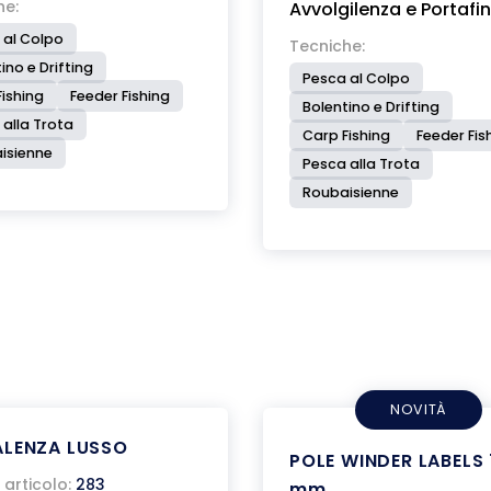
he:
Avvolgilenza e Portafin
 al Colpo
Tecniche:
ino e Drifting
Pesca al Colpo
ishing
Feeder Fishing
Bolentino e Drifting
 alla Trota
Carp Fishing
Feeder Fis
isienne
Pesca alla Trota
Roubaisienne
NOVITÀ
ALENZA LUSSO
POLE WINDER LABELS
articolo:
283
mm