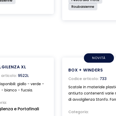
isienne
Roubaisienne
NOVITÀ
GILENZA XL
BOX + WINDERS
articolo:
9522L
Codice articolo:
733
isponibili: giallo - verde -
Scatole in materiale plast
 - bianco - fucsia.
antiurto contenenti varie
di avvolgilenza Stonfo. For
ria:
gancetti estrattori. Dimen
ilenza e Portafinali
delle scatola 26x19x2,6 cm
Categoria: