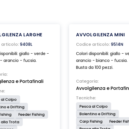
LGILENZA LARGHE
AVVOLGILENZA MINI
articolo:
9408L
Codice articolo:
9514N
isponibili: giallo - verde -
Colori disponibili: giallo - 
- arancio - fucsia.
arancio - bianco - fucsia.
Busta da 100 pezzi.
ria:
ilenza e Portafinali
Categoria:
Avvolgilenza e Portafin
he:
Tecniche:
 al Colpo
Pesca al Colpo
ino e Drifting
Bolentino e Drifting
ishing
Feeder Fishing
Carp Fishing
Feeder Fis
 alla Trota
Pesca alla Trota