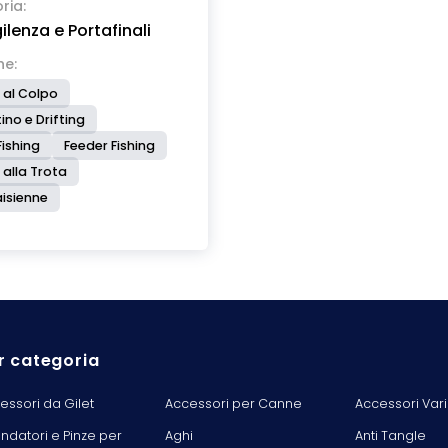
ria:
ilenza e Portafinali
he:
 al Colpo
ino e Drifting
ishing
Feeder Fishing
 alla Trota
isienne
r categoria
essori da Gilet
Accessori per Canne
Accessori Vari
ondatori e Pinze per
Aghi
Anti Tangle