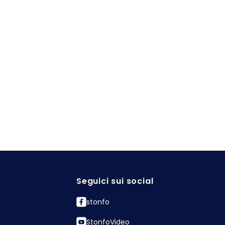
Seguici sui social
stonfo
StonfoVideo