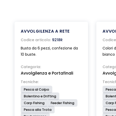
AVVOLGILENZA A RETE
AVVO
Codice articolo:
9218R
Codice 
Busta da 6 pezzi, confezione da
Colori d
10 buste.
bianco 
Categoria:
Catego
Avvolgilenza e Portafinali
Avvolg
Tecniche:
Tecnic
Pesca al Colpo
Pesca
Bolentino e Drifting
Bolent
Carp Fishing
Feeder Fishing
Carp F
Pesca alla Trota
Pesca