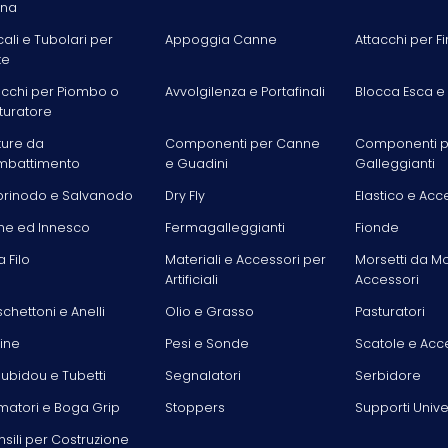
ina
cali e Tubolari per
Appoggia Canne
Attacchi per Fi
te
acchi per Piombo o
Avvolgilenza e Portafinali
Blocca Esca e
turatore
ture da
Componenti per Canne
Componenti p
battimento
e Guadini
Galleggianti
rinodo e Salvanodo
Dry Fly
Elastico e Acc
he ed Innesco
Fermagalleggianti
Fionde
la Filo
Materiali e Accessori per
Morsetti da M
Artificiali
Accessori
chettoni e Anelli
Olio e Grasso
Pasturatori
line
Pesi e Sonde
Scatole e Acc
ubidou e Tubetti
Segnalatori
Serbidore
matori e Boga Grip
Stoppers
Supporti Unive
nsili per Costruzione