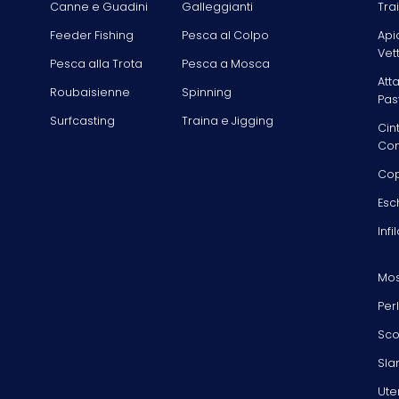
Canne e Guadini
Galleggianti
Tra
Feeder Fishing
Pesca al Colpo
Api
Vet
Pesca alla Trota
Pesca a Mosca
Att
Roubaisienne
Spinning
Pas
Surfcasting
Traina e Jigging
Cin
Com
Cop
Esc
Infi
Mos
Per
Sco
Sla
Ute