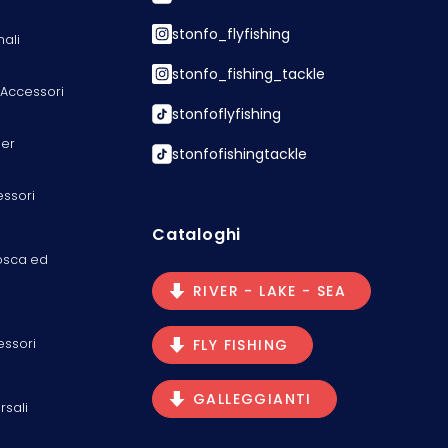
stonfo_flyfishing
nali
stonfo_fishing_tackle
 Accessori
stonfoflyfishing
er
stonfofishingtackle
essori
Cataloghi
osca ed
RIVER - LAKE - SEA
essori
FLY FISHING
GALLEGGIANTI
rsali