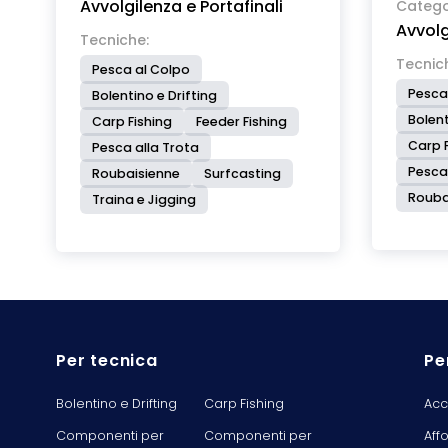
Avvolgilenza e Portafinali
sono di dimensione adeguata sia
Catego
Avvolg
nel diametro che nella lunghezza
Tecniche:
per permettere di alloggiare ami
Tecnic
Pesca al Colpo
ed asole anche di grandezza
Pesca
Bolentino e Drifting
ridotta. La lunghezza del finale è
Bolent
Carp Fishing
Feeder Fishing
chiaramente indicata all’interno
Carp F
Pesca alla Trota
del contenitore.
Pesca
Roubaisienne
Surfcasting
Rouba
Traina e Jigging
Per tecnica
Pe
Bolentino e Drifting
Carp Fishing
Acc
Componenti per
Componenti per
Aff