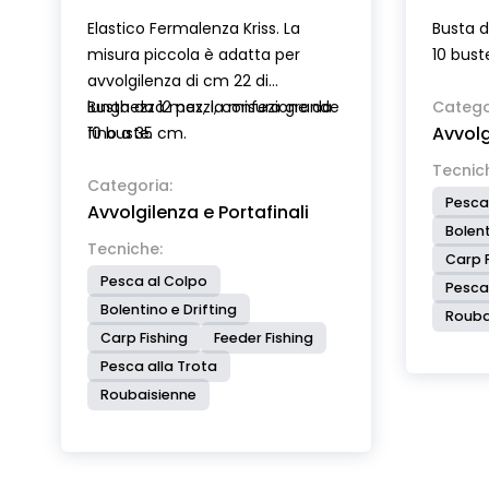
Elastico Fermalenza Kriss. La
Busta d
misura piccola è adatta per
10 bust
avvolgilenza di cm 22 di
lunghezza max, la misura grande
Busta da 12 pezzi, confezione da
Catego
Avvolg
fino a 35 cm.
10 buste.
Tecnic
Categoria:
Pesca
Avvolgilenza e Portafinali
Bolent
Tecniche:
Carp F
Pesca al Colpo
Pesca
Bolentino e Drifting
Rouba
Carp Fishing
Feeder Fishing
Pesca alla Trota
Roubaisienne