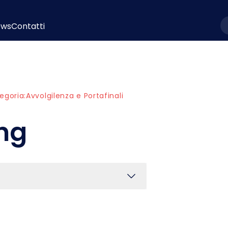
ews
Contatti
l
egoria:
Avvolgilenza e Portafinali
ing