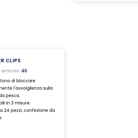
R CLIPS
articolo:
46
tono di bloccare
ente l'avvolgilenza sulla
da pesca.
ili in 3 misure.
a 24 pezzi, confezione da
e.