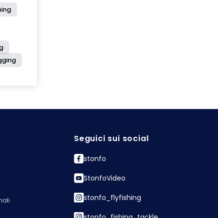
hing
g
igging
Seguici sui social
stonfo
StonfoVideo
stonfo_flyfishing
nali
stonfo_fishing_tackle