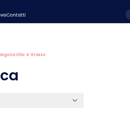
ews
Contatti
l
tegoria:
Olio e Grasso
sca