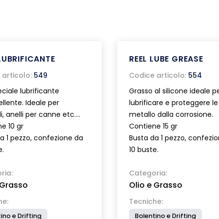
LUBRIFICANTE
REEL LUBE GREASE
articolo:
549
Codice articolo:
554
eciale lubrificante
Grasso al silicone ideale p
ellente. Ideale per
lubrificare e proteggere le 
i, anelli per canne etc.
metallo dalla corrosione.
e 10 gr
Contiene 15 gr
a 1 pezzo, confezione da
Busta da 1 pezzo, confezi
e.
10 buste.
ria:
Categoria:
 Grasso
Olio e Grasso
he:
Tecniche:
ino e Drifting
Bolentino e Drifting