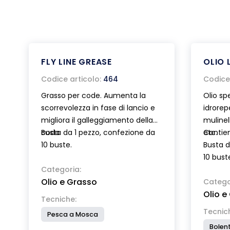
FLY LINE GREASE
OLIO 
Codice articolo:
464
Codice 
Grasso per code. Aumenta la
Olio sp
scorrevolezza in fase di lancio e
idrorep
migliora il galleggiamento della
mulinell
coda.
Busta da 1 pezzo, confezione da
etc.
Contien
10 buste.
Busta d
10 bust
Categoria:
Olio e Grasso
Catego
Olio e
Tecniche:
Tecnic
Pesca a Mosca
Bolent