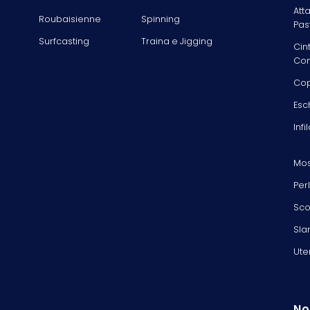
Att
Roubaisienne
Spinning
Pas
Surfcasting
Traina e Jigging
Cin
Com
Cop
Esc
Infi
Mos
Per
Sco
Sla
Ute
No