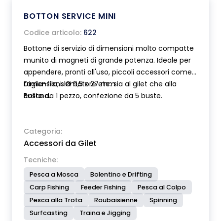
BOTTON SERVICE MINI
Codice articolo:
622
Bottone di servizio di dimensioni molto compatte
munito di magneti di grande potenza. Ideale per
appendere, pronti all'uso, piccoli accessori come
taglia-filo, slamatore etc. sia al gilet che alla
Dimensioni: Ø 9,5 x 27 mm
collana.
Busta da 1 pezzo, confezione da 5 buste.
Categoria:
Accessori da Gilet
Tecniche:
Pesca a Mosca
Bolentino e Drifting
Carp Fishing
Feeder Fishing
Pesca al Colpo
Pesca alla Trota
Roubaisienne
Spinning
Surfcasting
Traina e Jigging