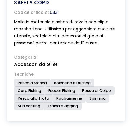
SAFETY CORD
Codice articolo:
533
Molla in materiale plastico durevole con clip e
moschettone. Utilissima per agganciare qualsiasi
utensile, scatola o altri accessori al gilè o ai
pantaloni.
Busta da 1 pezzo, confezione da 10 buste.
Categoria:
Accessori da Gilet
Tecniche:
Pesca a Mosca
Bolentino e Drifting
Carp Fishing
Feeder Fishing
Pesca al Colpo
Pesca alla Trota
Roubaisienne
Spinning
Surfcasting
Traina e Jigging