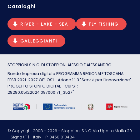
Cataloghi
RIVER - LAKE - SEA
FLY FISHING
GALLEGGIANTI
STOPPIONI S.N.C. DI STOPPIONI ALESSIO E ALESSANDRO
Bando Impresa digitale PROGRAMMA REGIONALE TOSCANA
FESR 2021-2027 OP1 OS1 - Azione 1.1.3 "Servizi per l'innovazione"
PROGETTO STONFO DIGITAL - CUPST:
28280.05122024.087000171_3527"
© Copyright 2008 -
2026
- Stoppioni S.N.C. Via Ugo La Malfa 20
- Signa (FI) - Italy - PI 04501010484