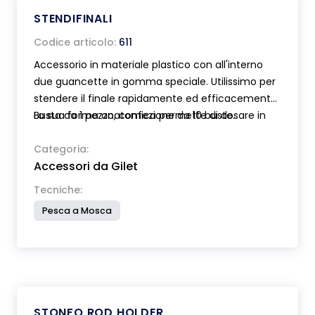
STENDIFINALI
Codice articolo:
611
Accessorio in materiale plastico con all'interno
due guancette in gomma speciale. Utilissimo per
stendere il finale rapidamente ed efficacemente.
La sua forma anatomica permette di dosare in
Busta da 1 pezzo, confezione da 10 buste.
modo adeguato la forza da applicare. Munito di
foro per l'aggancio al gilet.
Categoria:
Accessori da Gilet
Tecniche:
Pesca a Mosca
STONFO ROD HOLDER