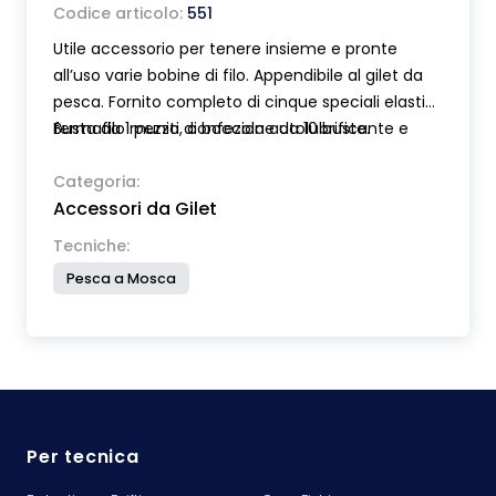
Codice articolo:
551
Utile accessorio per tenere insieme e pronte
all’uso varie bobine di filo. Appendibile al gilet da
pesca. Fornito completo di cinque speciali elastici
fermafilo muniti di boccola autolubrificante e
Busta da 1 pezzo, confezione da 10 buste.
linguetta per agevolare sia l’avvolgimento che
l’estrazione del filo. Bobine non incluse.
Categoria:
Accessori da Gilet
Tecniche:
Pesca a Mosca
Per tecnica