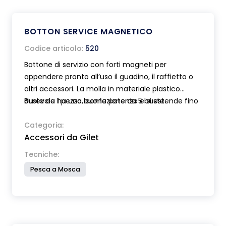
BOTTON SERVICE MAGNETICO
Codice articolo:
520
Bottone di servizio con forti magneti per
appendere pronto all’uso il guadino, il raffietto o
altri accessori. La molla in materiale plastico
durevole ha una buona potenza e si estende fino
Busta da 1 pezzo, confezione da 5 buste.
a cm 130.
Categoria:
Accessori da Gilet
Tecniche:
Pesca a Mosca