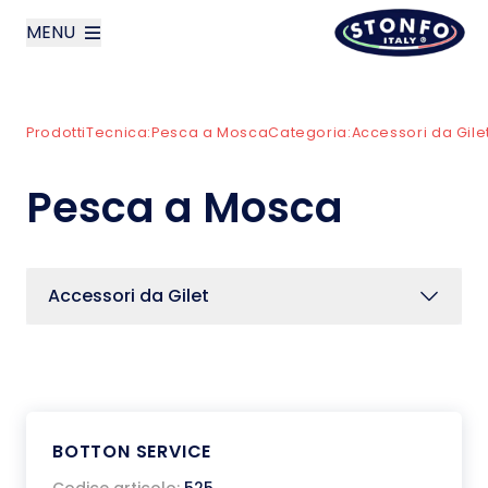
MENU
layoutSearchLabel
Prodotti
Tecnica:
Pesca a Mosca
Categoria:
Accessori da Gile
Azienda
Pesca a Mosca
Prodotti
News
Accessori da Gilet
Contatti
English
BOTTON SERVICE