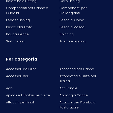
Bolentino e Drifting
Carp Fishing
Componenti per Canne e
Componenti per
Guadini
Galleggianti
Feeder Fishing
Pesca al Colpo
Pesca alla Trota
Pesca a Mosca
Roubaisienne
Spinning
Surfcasting
Traina e Jigging
Per categoria
Accessori da Gilet
Accessori per Canne
Accessori Vari
Affondatori e Pinze per
Traina
Aghi
Anti Tangle
Apicali e Tubolari per Vette
Appoggia Canne
Attacchi per Finali
Attacchi per Piombo o
Pasturatore