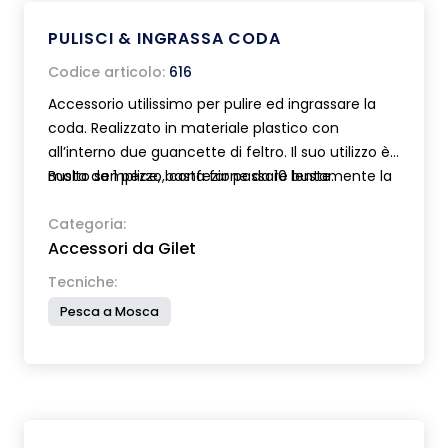
PULISCI & INGRASSA CODA
Codice articolo:
616
Accessorio utilissimo per pulire ed ingrassare la
coda. Realizzato in materiale plastico con
all’interno due guancette di feltro. Il suo utilizzo è
molto semplice, basta far passare lentamente la
Busta da 1 pezzo, confezione da 10 buste.
coda attraverso le guancette di feltro
precedentemente trattate col Fly line grease
Categoria:
Accessori da Gilet
art.464. La sua forma anatomica permette di
dosare in modo adeguato la forza da applicare.
Tecniche:
Munito di foro per l'aggancio al gilet.
Pesca a Mosca