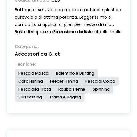
Codice articolo:
525
Bottone di servizio con molla in materiale plastico
durevole e di ottima potenza. Leggerissimo e
compatto si applica al gilet per mezzo di una
spilla di sicurezza. Estensione massima della molla
Busta da 1 pezzo, confezione da 10 buste.
cm 40. Moschettone in acciaio inox.
Categoria:
Accessori da Gilet
Tecniche:
Pesca a Mosca
Bolentino e Drifting
Carp Fishing
Feeder Fishing
Pesca al Colpo
Pesca alla Trota
Roubaisienne
Spinning
Surfcasting
Traina e Jigging