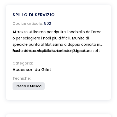
SPILLO DI SERVIZIO
Codice articolo:
502
Attrezzo utilissimo per ripulire l’occhiello dell’amo
o per sciogliere i nodi più difficili. Munito di
speciale punta affilatissima a doppia conicità in
acciaio inox retraibile a molla. Impugnatura soft
Busta da 1 pezzo, confezione da 10 buste.
touch.
Categoria:
Accessori da Gilet
Tecniche:
Pesca a Mosca