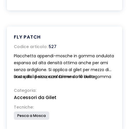
FLY PATCH
Codice articolo:
527
Placchetta appendi-mosche in gomma ondulata
espansa ad alta densità ottima anche per ami
senza ardiglione. Si applica al gilet per mezzo di
una spilla di sicurezza. Dimensione della gomma
Busta da 1 pezzo, confezione da 10 buste.
80x48 mm.
Categoria:
Accessori da Gilet
Tecniche:
Pesca a Mosca