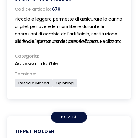
Codice articolo:
679
Piccolo e leggero permette di assicurare la canna
al gilet per avere le mani libere durante le
operazioni di cambio dell'artificiale, sostituzione
del finale, slamatura del pesce etc.etc. Realizzato
Blister da 1 pezzo, confezione da 5 pezzi.
in gomma ad alta elasticità Stonfo Rod Holder si
fissa al gilet grazie ad una speciale clip a cursore.
Categoria:
Accessori da Gilet
Ideale per ogni tipo di canna da 7 a 10 mm di
diametro.
Tecniche:
Pesca a Mosca
Spinning
NOVITÀ
TIPPET HOLDER