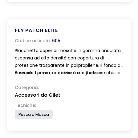
FLY PATCH ELITE
Codice articolo:
605
Placchetta appendi mosche in gomma ondulata
espansa ad alta densità con copertura di
protezione trasparente in polipropilene. Il fondo di
questa struttura scatolare è magnetico e chiuso
Busta da 1 pezzo, confezione da 10 buste.
ai lati per evitare la perdita di mosche. Di pratico
utilizzo si fissa al gilet per mezzo di una spilla di
Categoria:
Accessori da Gilet
sicurezza. Dim. mm 85X60.
Tecniche:
Pesca a Mosca