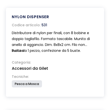
NYLON DISPENSER
Codice articolo:
531
Distributore di nylon per finali, con 8 bobine e
doppio tagliafilo. Formato tascabile. Munito di
anello di aggancio. Dim. 8x8x2 cm. Filo non
incluso.
Busta da 1 pezzo, confezione da 5 buste.
Categoria:
Accessori da Gilet
Tecniche:
Pesca a Mosca