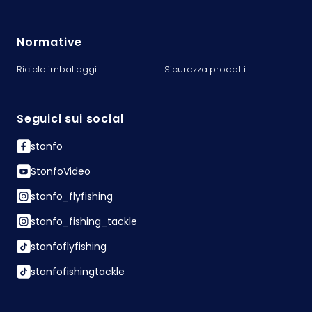
Normative
Riciclo imballaggi
Sicurezza prodotti
Seguici sui social
stonfo
StonfoVideo
stonfo_flyfishing
stonfo_fishing_tackle
stonfoflyfishing
stonfofishingtackle