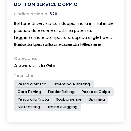
BOTTON SERVICE DOPPIO
Codice articolo:
526
Bottone di servizio con doppia molla in materiale
plastico durevole e di ottima potenza.
Leggerissimo e compatto si applica al gilet per
mezzo di una spilla di sicurezza. Estensione
Busta da 1 pezzo, confezione da 10 buste.
massima delle molle cm 35. Munito di gomma
ondulata espansa ad alta densità utile per
Categoria:
Accessori da Gilet
appendere le mosche. Moschettoni in acciaio
inox.
Tecniche:
Pesca a Mosca
Bolentino e Drifting
Carp Fishing
Feeder Fishing
Pesca al Colpo
Pesca alla Trota
Roubaisienne
Spinning
Surfcasting
Traina e Jigging