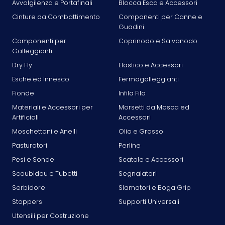
Avvolgilenza e Portafinali
Blocca Esca e Accessori
Cinture da Combattimento
Componenti per Canne e
Guadini
Componenti per
Coprinodo e Salvanodo
Galleggianti
Dry Fly
Elastico e Accessori
Esche ed Innesco
Fermagalleggianti
Fionde
Infila Filo
Materiali e Accessori per
Morsetti da Mosca ed
Artificiali
Accessori
Moschettoni e Anelli
Olio e Grasso
Pasturatori
Perline
Pesi e Sonde
Scatole e Accessori
Scoubidou e Tubetti
Segnalatori
Serbidore
Slamatori e Boga Grip
Stoppers
Supporti Universali
Utensili per Costruzione