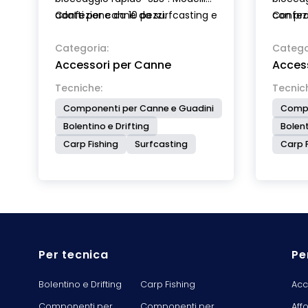
adatti per canne da surfcasting e
Confezione da 10 pezzi.
con pro
Confezi
teleregolabili per trota (Mis.2).
adatti 
Brevettato.
Categoria:
Brevett
Catego
Accessori per Canne
Acces
Tecniche:
Tecnic
Componenti per Canne e Guadini
Compo
Bolentino e Drifting
Bolent
Carp Fishing
Surfcasting
Carp F
Per tecnica
Pe
Bolentino e Drifting
Carp Fishing
Acc
Componenti per
Componenti per
Aff