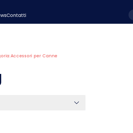
ews
Contatti
l
oria:
Accessori per Canne
g