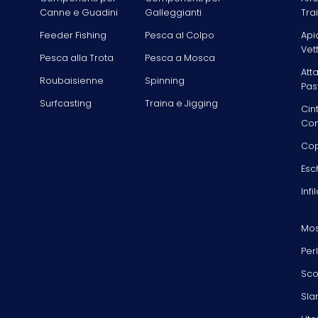
Canne e Guadini
Galleggianti
Tra
Feeder Fishing
Pesca al Colpo
Api
Vet
Pesca alla Trota
Pesca a Mosca
Att
Roubaisienne
Spinning
Pas
Surfcasting
Traina e Jigging
Cin
Com
Cop
Esc
Infi
Mos
Per
Sco
Sla