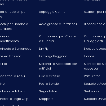
ina
cali e Tubolari per
Appoggia Canne
Attacchi per Fi
te
acchi per Piombo o
Avvolgilenza e Portafinali
Blocca Esca e
turatore
ture da
Componenti per Canne
Componenti p
battimento
e Guadini
Galleggianti
rinodo e Salvanodo
Dry Fly
Elastico e Acc
he ed Innesco
Fermagalleggianti
Fionde
la Filo
Materiali e Accessori per
Morsetti da M
Artificiali
Accessori
chettoni e Anelli
Olio e Grasso
Pasturatori
line
Pesi e Sonde
Scatole e Acc
ubidou e Tubetti
Segnalatori
Serbidore
matori e Boga Grip
Stoppers
Supporti Unive