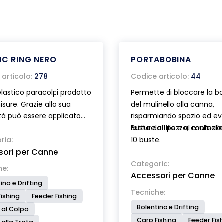
IC RING NERO
PORTABOBINA
articolo:
278
Codice articolo:
44
elastico paracolpi prodotto
Permette di bloccare la b
isure. Grazie alla sua
del mulinello alla canna,
ità può essere applicato
risparmiando spazio ed ev
nne con gli anelli già
rotture al filo e al mulinello
Busta da 1 pezzo, confezi
i. Commercializzato in
ria:
10 buste.
sori per Canne
 12 pezzi assortiti in varie
Categoria:
he:
Accessori per Canne
ino e Drifting
Tecniche:
ishing
Feeder Fishing
Bolentino e Drifting
 al Colpo
Carp Fishing
Feeder Fis
 alla Trota