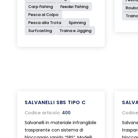
Carp Fishing
Feeder Fishing
Rouba
Pesca al Colpo
Traina
Pesca alla Trota
Spinning
Surfcasting
Traina e Jigging
SALVANELLI SBS TIPO C
SALVA
Codice articolo:
400
Codice 
Salvanelli in materiale infrangibile
Salvanel
trasparente con sistema di
traspar
bloccaggio rapido “SBS”. Modelli
bloccag