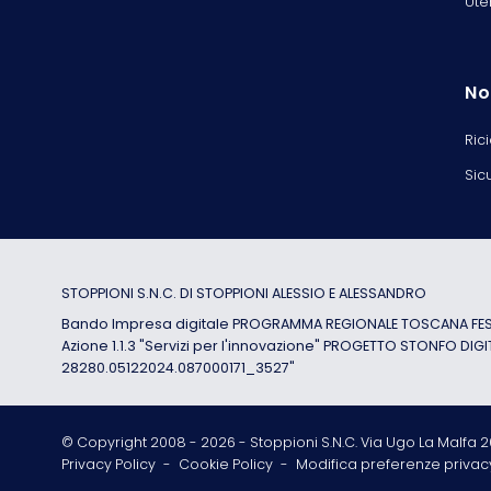
Ute
No
Ric
Sic
STOPPIONI S.N.C. DI STOPPIONI ALESSIO E ALESSANDRO
Bando Impresa digitale PROGRAMMA REGIONALE TOSCANA FESR
Azione 1.1.3 "Servizi per l'innovazione" PROGETTO STONFO DIGI
28280.05122024.087000171_3527"
© Copyright 2008 -
2026
- Stoppioni S.N.C. Via Ugo La Malfa 20
Privacy Policy
-
Cookie Policy
-
Modifica preferenze privac