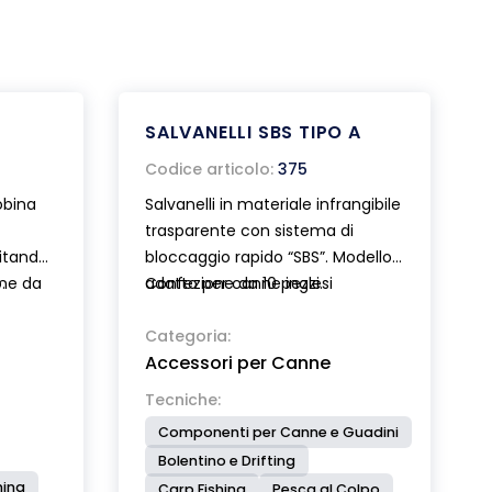
SALVANELLI SBS TIPO A
Codice articolo:
375
obina
Salvanelli in materiale infrangibile
trasparente con sistema di
itando
bloccaggio rapido “SBS”. Modello
.
one da
adatto per canne inglesi
Confezione da 10 pezzi.
telescopiche, canne trota lago e
bolognesi . Brevettato.
Categoria:
Accessori per Canne
Tecniche:
Componenti per Canne e Guadini
Bolentino e Drifting
hing
Carp Fishing
Pesca al Colpo