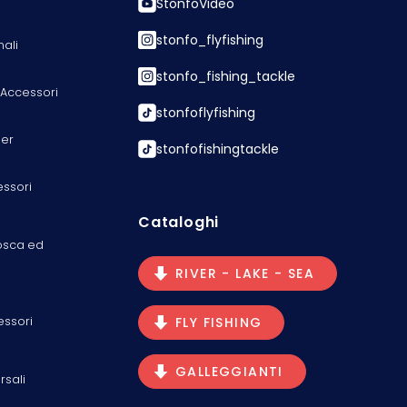
StonfoVideo
stonfo_flyfishing
nali
stonfo_fishing_tackle
 Accessori
stonfoflyfishing
er
stonfofishingtackle
essori
Cataloghi
osca ed
RIVER - LAKE - SEA
essori
FLY FISHING
GALLEGGIANTI
rsali