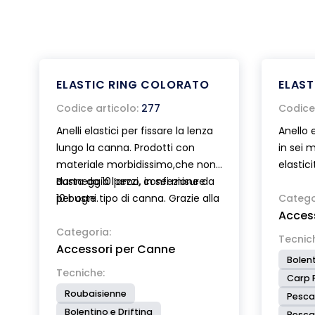
ELASTIC RING COLORATO
ELAST
Codice articolo:
277
Codice 
Anelli elastici per fissare la lenza
Anello 
lungo la canna. Prodotti con
in sei m
materiale morbidissimo,che non
elastic
danneggia l’amo, in sei misure
Busta da 10 pezzi, confezione da
sulle ca
per ogni tipo di canna. Grazie alla
10 buste.
montat
Catego
Acces
sua colorazione fluorescente
busta da
molto visibile è ottimo per
Categoria:
misure.
Tecnic
Accessori per Canne
evidenziare gli innesti della
Bolent
roubaisienne.
Tecniche:
Carp F
Roubaisienne
Pesca
Bolentino e Drifting
Pesca