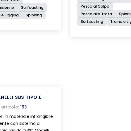
Pesca al Colpo
isienne
Surfcasting
Pesca alla Trota
Spinn
 e Jigging
Spinning
Surfcasting
Traina e J
NELLI SBS TIPO E
articolo:
153
li in materiale infrangibile
ente con sistema di
gio rapido “SBS”. Modelli