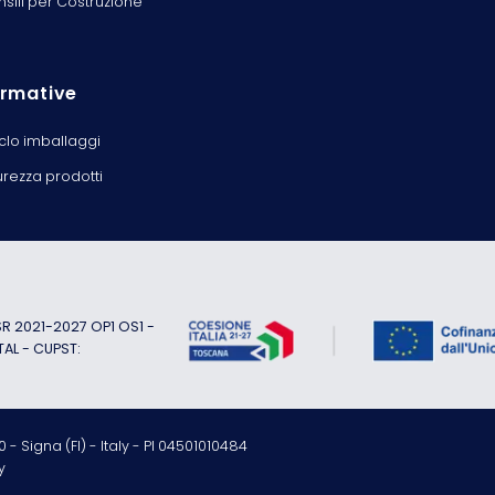
nsili per Costruzione
rmative
iclo imballaggi
urezza prodotti
 2021-2027 OP1 OS1 -
TAL - CUPST:
 - Signa (FI) - Italy - PI 04501010484
y