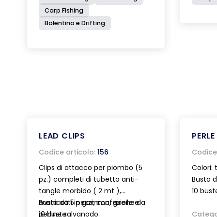
Carp Fishing
Bolentino e Drifting
LEAD CLIPS
PERLE
Codice articolo:
156
Codice 
Clips di attacco per piombo (5
Colori:
pz.) completi di tubetto anti-
Busta d
tangle morbido ( 2 mt ),
10 bust
manicotti in gomma, girelle e
Busta da 5 pezzi, confezione da
perline salvanodo.
10 buste.
Catego