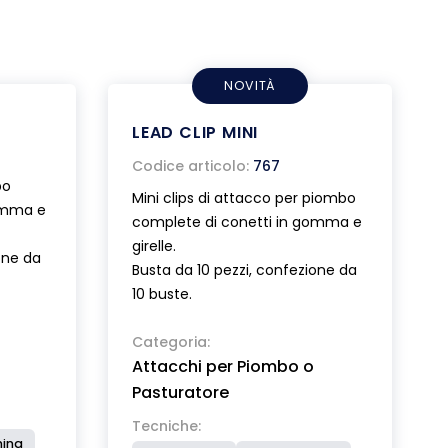
NOVITÀ
LEAD CLIP MINI
Codice articolo:
767
bo
Mini clips di attacco per piombo
omma e
complete di conetti in gomma e
girelle.
one da
Busta da 10 pezzi, confezione da
10 buste.
Categoria:
Attacchi per Piombo o
Pasturatore
Tecniche:
hing