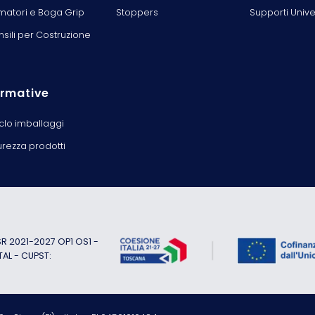
matori e Boga Grip
Stoppers
Supporti Unive
nsili per Costruzione
rmative
iclo imballaggi
urezza prodotti
 2021-2027 OP1 OS1 -
TAL - CUPST: