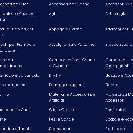
essori da Gilet
Accessori per Canne
Accessori Vari
ondatori e Pinze per
Aghi
Anti Tangle
ina
cali e Tubolari per
Appoggia Canne
Attacchi per Fi
te
acchi per Piombo o
Avvolgilenza e Portafinali
Blocca Esca e
turatore
ture da
Componenti per Canne
Componenti p
battimento
e Guadini
Galleggianti
rinodo e Salvanodo
Dry Fly
Elastico e Acc
he ed Innesco
Fermagalleggianti
Fionde
la Filo
Materiali e Accessori per
Morsetti da M
Artificiali
Accessori
chettoni e Anelli
Olio e Grasso
Pasturatori
line
Pesi e Sonde
Scatole e Acc
ubidou e Tubetti
Segnalatori
Serbidore