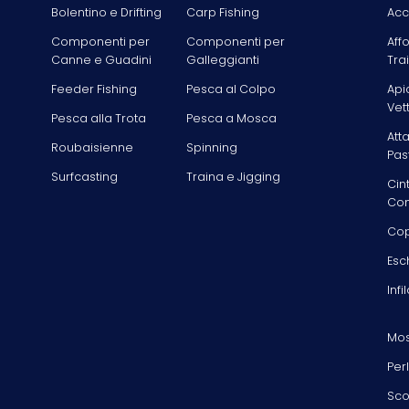
Bolentino e Drifting
Carp Fishing
Acc
Componenti per
Componenti per
Aff
Canne e Guadini
Galleggianti
Tra
Feeder Fishing
Pesca al Colpo
Api
Vet
Pesca alla Trota
Pesca a Mosca
Att
Roubaisienne
Spinning
Pas
Surfcasting
Traina e Jigging
Cin
Com
Cop
Esc
Infi
Mos
Per
Sco