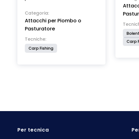
Attacc
Categoria:
Pastu
Attacchi per Piombo o
Tecnic
Pasturatore
Bolent
Tecniche:
Carp F
Carp Fishing
Per tecnica
Pe