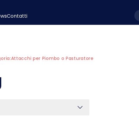
ews
Contatti
l
oria:
Attacchi per Piombo o Pasturatore
g