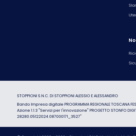
Sla
Ute
No
Ric
Sic
STOPPIONI S.N.C. DI STOPPIONI ALESSIO E ALESSANDRO
Bando Impresa digitale PROGRAMMA REGIONALE TOSCANA FESR
Azione 1.1.3 "Servizi per l'innovazione" PROGETTO STONFO DIGI
28280.05122024.087000171_3527"