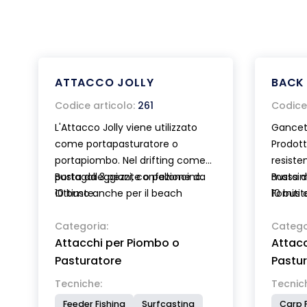
ATTACCO JOLLY
BACK 
Codice articolo:
261
Codice 
L'Attacco Jolly viene utilizzato
Gancett
come portapasturatore o
Prodott
portapiombo. Nel drifting come
resiste
portagalleggiante o palloncino.
Busta da 3 pezzi, confezione da
massima
Busta d
Ottimo anche per il beach
10 buste.
Forniti 
10 bust
legering ed il carp fishing.
silicon
Categoria:
rapida 
Catego
Attacchi per Piombo o
Attacc
piombo
Pasturatore
Pastu
Tecniche:
Tecnic
Feeder Fishing
Surfcasting
Carp F