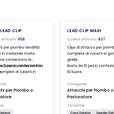
LEAD CLIP
LEAD CLIP MAXI
articolo:
458
Codice articolo:
437
i per piombo tendifilo.
Clips di attacco per piom
i in materiale molto
complete di conetti in g
nte consentono la
girelle.
 scorrevolezza sul filo.
a 6 pezzi, confezione da
Busta da 10 pezzi, confezi
completi di tubetti in
e.
10 buste.
e trasparente per una
intercambiabilità del
ria:
Categoria:
hi per Piombo o
Attacchi per Piombo o
.
ratore
Pasturatore
he:
Tecniche:
ishing
Carp Fishing
Feeder Fis