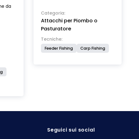
lavorazione dal pieno risultano
one da
leggerissimi e molto resistenti.
Categoria:
Attacchi per Piombo o
Non alterano il lancio. Disponibili
in due diverse misure.
Pasturatore
Tecniche:
Feeder Fishing
Carp Fishing
ng
Seguici sui social