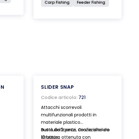
Carp Fishing
Feeder Fishing
ON
SLIDER SNAP
Codice articolo:
721
Attacchi scorrevoli
multifunzionali prodotti in
materiale plastico
autolubrificante. Grazie alla loro
Busta da 2 pezzi, confezione da
struttura ottenuta con
10 buste.