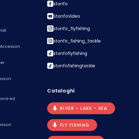
stonfo
StonfoVideo
stonfo_flyfishing
nali
stonfo_fishing_tackle
 Accessori
stonfoflyfishing
er
stonfofishingtackle
essori
Cataloghi
osca ed
RIVER - LAKE - SEA
essori
FLY FISHING