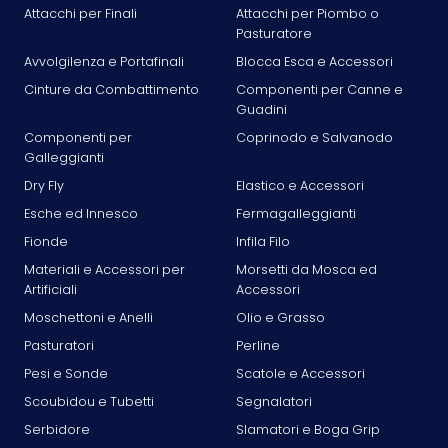
Attacchi per Finali
Attacchi per Piombo o
Pasturatore
Avvolgilenza e Portafinali
Blocca Esca e Accessori
Cinture da Combattimento
Componenti per Canne e
Guadini
Componenti per
Coprinodo e Salvanodo
Galleggianti
Dry Fly
Elastico e Accessori
Esche ed Innesco
Fermagalleggianti
Fionde
Infila Filo
Materiali e Accessori per
Morsetti da Mosca ed
Artificiali
Accessori
Moschettoni e Anelli
Olio e Grasso
Pasturatori
Perline
Pesi e Sonde
Scatole e Accessori
Scoubidou e Tubetti
Segnalatori
Serbidore
Slamatori e Boga Grip