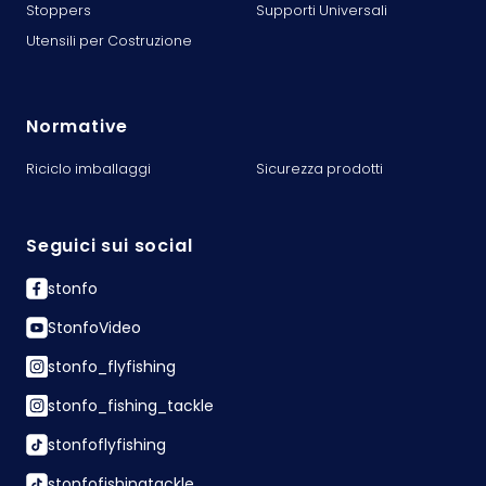
Stoppers
Supporti Universali
Utensili per Costruzione
Normative
Riciclo imballaggi
Sicurezza prodotti
Seguici sui social
stonfo
StonfoVideo
stonfo_flyfishing
stonfo_fishing_tackle
stonfoflyfishing
stonfofishingtackle