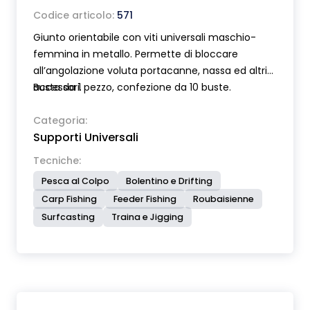
Codice articolo:
571
Giunto orientabile con viti universali maschio-
femmina in metallo. Permette di bloccare
all’angolazione voluta portacanne, nassa ed altri
accessori.
Busta da 1 pezzo, confezione da 10 buste.
Categoria:
Supporti Universali
Tecniche:
Pesca al Colpo
Bolentino e Drifting
Carp Fishing
Feeder Fishing
Roubaisienne
Surfcasting
Traina e Jigging