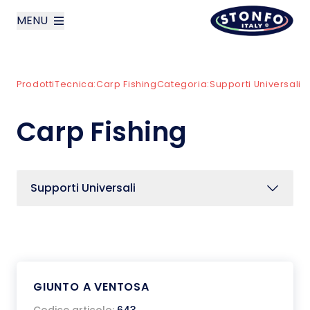
MENU
layoutSearchLabel
Prodotti
Tecnica:
Carp Fishing
Categoria:
Supporti Universali
Azienda
Carp Fishing
Prodotti
News
Supporti Universali
Contatti
English
GIUNTO A VENTOSA