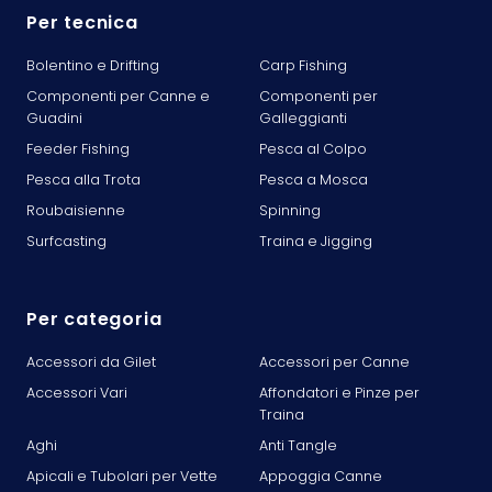
Per tecnica
Bolentino e Drifting
Carp Fishing
Componenti per Canne e
Componenti per
Guadini
Galleggianti
Feeder Fishing
Pesca al Colpo
Pesca alla Trota
Pesca a Mosca
Roubaisienne
Spinning
Surfcasting
Traina e Jigging
Per categoria
Accessori da Gilet
Accessori per Canne
Accessori Vari
Affondatori e Pinze per
Traina
Aghi
Anti Tangle
Apicali e Tubolari per Vette
Appoggia Canne