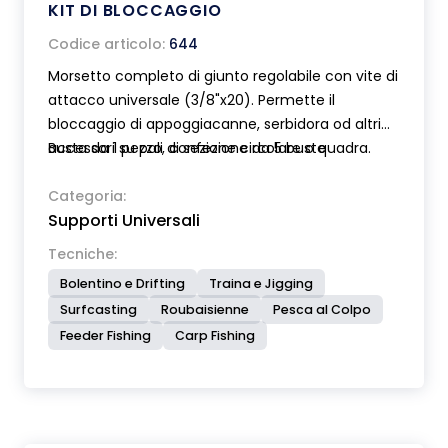
KIT DI BLOCCAGGIO
Codice articolo:
644
Morsetto completo di giunto regolabile con vite di
attacco universale (3/8"x20). Permette il
bloccaggio di appoggiacanne, serbidora od altri
accessori su pali di sezione circolare o quadra.
Busta da 1 pezzo, confezione da 5 buste
Categoria:
Supporti Universali
Tecniche:
Bolentino e Drifting
Traina e Jigging
Surfcasting
Roubaisienne
Pesca al Colpo
Feeder Fishing
Carp Fishing