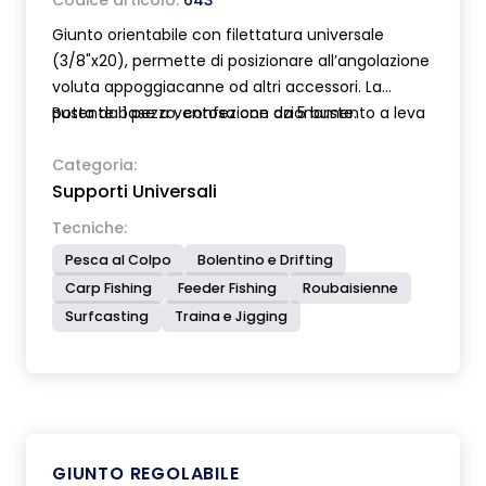
Codice articolo:
643
Giunto orientabile con filettatura universale
(3/8"x20), permette di posizionare all’angolazione
voluta appoggiacanne od altri accessori. La
potente base a ventosa con azionamento a leva
Busta da 1 pezzo, confezione da 5 buste.
garantisce un rapido e sicuro bloccaggio.
Categoria:
Supporti Universali
Tecniche:
Pesca al Colpo
Bolentino e Drifting
Carp Fishing
Feeder Fishing
Roubaisienne
Surfcasting
Traina e Jigging
GIUNTO REGOLABILE