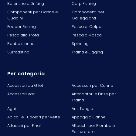
Bolentino e Drifting
Carp Fishing
Componenti per Canne e
Componenti per
Guadini
Galleggianti
Feeder Fishing
Pesca al Colpo
Pesca alla Trota
Pesca a Mosca
Roubaisienne
Spinning
Surfcasting
Traina e Jigging
Per categoria
Accessori da Gilet
Accessori per Canne
Accessori Vari
Affondatori e Pinze per
Traina
Aghi
Anti Tangle
Apicali e Tubolari per Vette
Appoggia Canne
Attacchi per Finali
Attacchi per Piombo o
Pasturatore