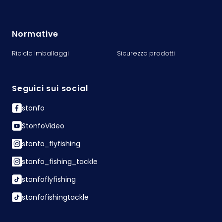
Normative
Riciclo imballaggi
Sicurezza prodotti
Seguici sui social
stonfo
StonfoVideo
stonfo_flyfishing
stonfo_fishing_tackle
stonfoflyfishing
stonfofishingtackle