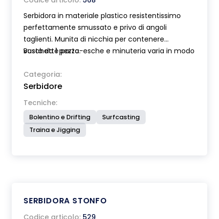
Codice articolo:
568
Serbidora in materiale plastico resistentissimo
perfettamente smussato e privo di angoli
taglienti. Munita di nicchia per contenere
vaschette porta-esche e minuteria varia in modo
Busta da 1 pezzo.
stabile e sicuro. Molte altre caratteristiche
importanti fanno di questa serbidora un vero e
Categoria:
Serbidore
proprio completo banco di lavoro sia per la pesca
da riva che dalla barca. Dimensioni cm 39x28.
Tecniche:
Fornita completa di morsetto e giunto regolabile
Bolentino e Drifting
Surfcasting
per il fissaggio su tripode.
Traina e Jigging
SERBIDORA STONFO
Codice articolo:
529