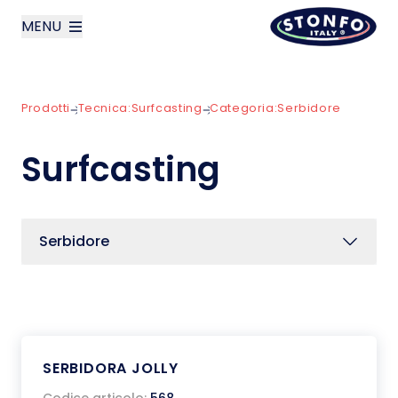
MENU
layoutSearchLabel
Prodotti
Tecnica:
Surfcasting
Categoria:
Serbidore
Azienda
Surfcasting
Prodotti
News
Serbidore
Contatti
English
SERBIDORA JOLLY