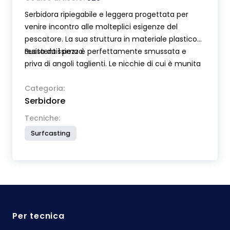
Serbidora ripiegabile e leggera progettata per
venire incontro alle molteplici esigenze del
pescatore. La sua struttura in materiale plastico
resistentissimo è perfettamente smussata e
Busta da 1 pezzo.
priva di angoli taglienti. Le nicchie di cui è munita
possono contenere varie vaschette porta-esche
in posizione perfettamente stabile. Altre
Categoria:
Serbidore
caratteristiche importanti fanno di questa
serbidora un vero e proprio completo banco di
Tecniche:
lavoro. Attacco a vite metallica universale per
Surfcasting
paletto posto centralmente. Massima leggerezza
gr 700. Dimensioni cm 45x36. Minimo ingombro
da chiusa cm 36x26.
Per tecnica