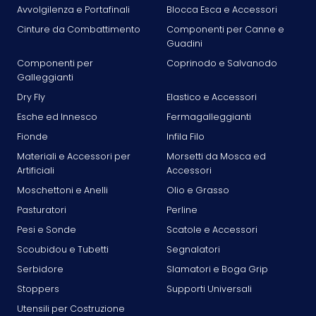
Avvolgilenza e Portafinali
Blocca Esca e Accessori
Cinture da Combattimento
Componenti per Canne e
Guadini
Componenti per
Coprinodo e Salvanodo
Galleggianti
Dry Fly
Elastico e Accessori
Esche ed Innesco
Fermagalleggianti
Fionde
Infila Filo
Materiali e Accessori per
Morsetti da Mosca ed
Artificiali
Accessori
Moschettoni e Anelli
Olio e Grasso
Pasturatori
Perline
Pesi e Sonde
Scatole e Accessori
Scoubidou e Tubetti
Segnalatori
Serbidore
Slamatori e Boga Grip
Stoppers
Supporti Universali
Utensili per Costruzione