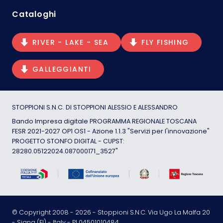
Cataloghi
RIVER - LAKE - SEA
FLY FISHING
GALLEGGIANTI
STOPPIONI S.N.C. DI STOPPIONI ALESSIO E ALESSANDRO
Bando Impresa digitale PROGRAMMA REGIONALE TOSCANA
FESR 2021-2027 OP1 OS1 - Azione 1.1.3 "Servizi per l'innovazione"
PROGETTO STONFO DIGITAL - CUPST:
28280.05122024.087000171_3527"
© Copyright 2008 -
2026
- Stoppioni S.N.C. Via Ugo La Malfa 20
- Signa (FI) - Italy - PI 04501010484