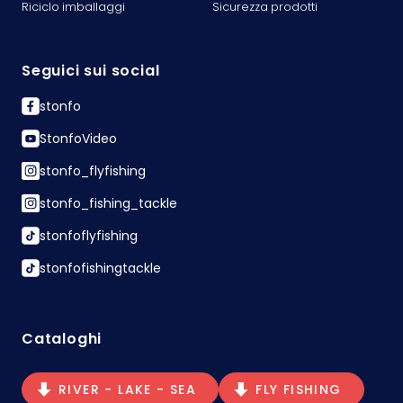
Riciclo imballaggi
Sicurezza prodotti
Seguici sui social
stonfo
StonfoVideo
stonfo_flyfishing
stonfo_fishing_tackle
stonfoflyfishing
stonfofishingtackle
Cataloghi
RIVER - LAKE - SEA
FLY FISHING