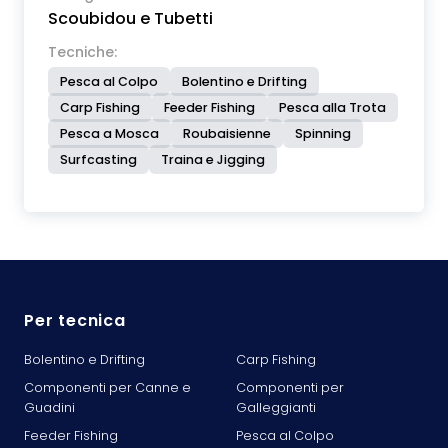
Scoubidou e Tubetti
Tecniche:
Pesca al Colpo
Bolentino e Drifting
Carp Fishing
Feeder Fishing
Pesca alla Trota
Pesca a Mosca
Roubaisienne
Spinning
Surfcasting
Traina e Jigging
Per tecnica
Bolentino e Drifting
Carp Fishing
Componenti per Canne e
Componenti per
Guadini
Galleggianti
Feeder Fishing
Pesca al Colpo