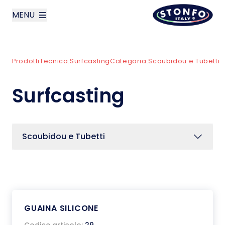
MENU
layoutSearchLabel
Prodotti
Tecnica:
Surfcasting
Categoria:
Scoubidou e Tubetti
Azienda
Surfcasting
Prodotti
News
Scoubidou e Tubetti
Contatti
English
GUAINA SILICONE