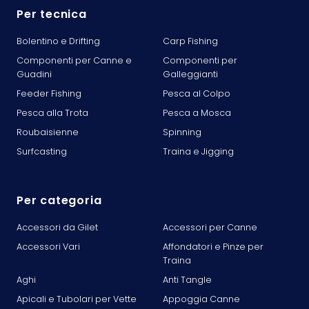
Per tecnica
Bolentino e Drifting
Carp Fishing
Componenti per Canne e
Componenti per
Guadini
Galleggianti
Feeder Fishing
Pesca al Colpo
Pesca alla Trota
Pesca a Mosca
Roubaisienne
Spinning
Surfcasting
Traina e Jigging
Per categoria
Accessori da Gilet
Accessori per Canne
Accessori Vari
Affondatori e Pinze per
Traina
Aghi
Anti Tangle
Apicali e Tubolari per Vette
Appoggia Canne