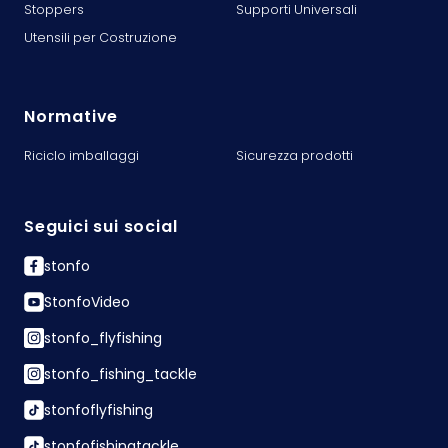
Stoppers
Supporti Universali
Utensili per Costruzione
Normative
Riciclo imballaggi
Sicurezza prodotti
Seguici sui social
stonfo
StonfoVideo
stonfo_flyfishing
stonfo_fishing_tackle
stonfoflyfishing
stonfofishingtackle