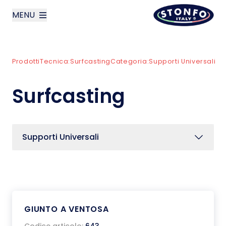
MENU
layoutSearchLabel
Prodotti
Tecnica:
Surfcasting
Categoria:
Supporti Universali
Azienda
Surfcasting
Prodotti
News
Supporti Universali
Contatti
English
GIUNTO A VENTOSA