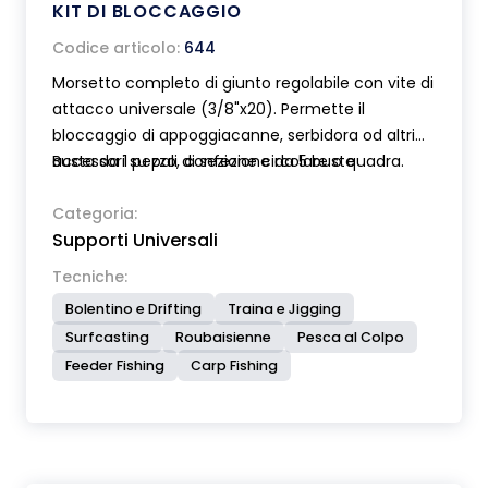
KIT DI BLOCCAGGIO
Codice articolo:
644
Morsetto completo di giunto regolabile con vite di
attacco universale (3/8"x20). Permette il
bloccaggio di appoggiacanne, serbidora od altri
accessori su pali di sezione circolare o quadra.
Busta da 1 pezzo, confezione da 5 buste
Categoria:
Supporti Universali
Tecniche:
Bolentino e Drifting
Traina e Jigging
Surfcasting
Roubaisienne
Pesca al Colpo
Feeder Fishing
Carp Fishing