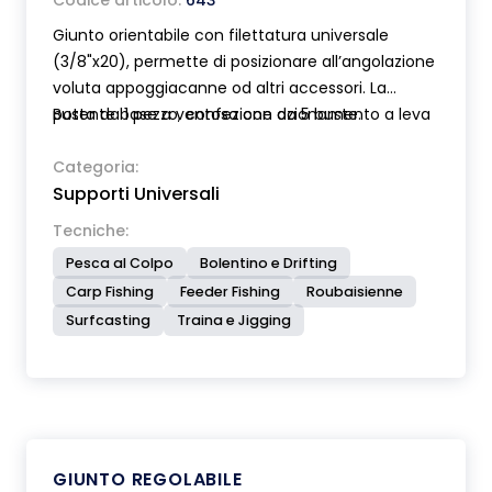
Codice articolo:
643
Giunto orientabile con filettatura universale
(3/8"x20), permette di posizionare all’angolazione
voluta appoggiacanne od altri accessori. La
potente base a ventosa con azionamento a leva
Busta da 1 pezzo, confezione da 5 buste.
garantisce un rapido e sicuro bloccaggio.
Categoria:
Supporti Universali
Tecniche:
Pesca al Colpo
Bolentino e Drifting
Carp Fishing
Feeder Fishing
Roubaisienne
Surfcasting
Traina e Jigging
GIUNTO REGOLABILE