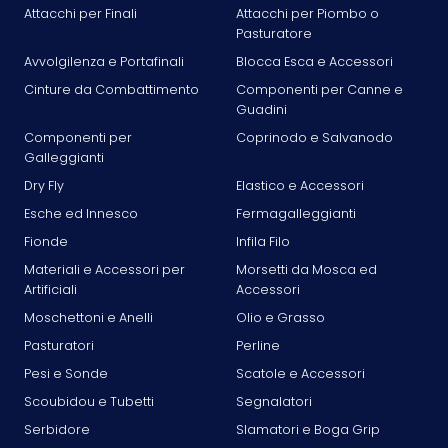
Attacchi per Finali
Attacchi per Piombo o
Pasturatore
Avvolgilenza e Portafinali
Blocca Esca e Accessori
Cinture da Combattimento
Componenti per Canne e
Guadini
Componenti per
Coprinodo e Salvanodo
Galleggianti
Dry Fly
Elastico e Accessori
Esche ed Innesco
Fermagalleggianti
Fionde
Infila Filo
Materiali e Accessori per
Morsetti da Mosca ed
Artificiali
Accessori
Moschettoni e Anelli
Olio e Grasso
Pasturatori
Perline
Pesi e Sonde
Scatole e Accessori
Scoubidou e Tubetti
Segnalatori
Serbidore
Slamatori e Boga Grip