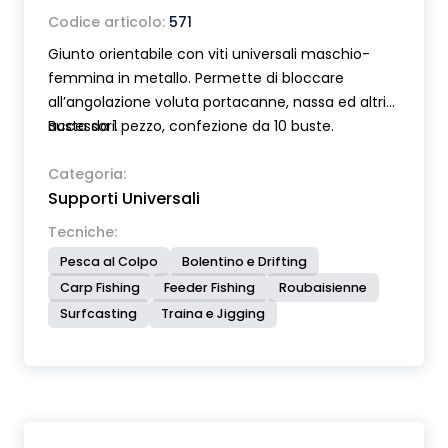
Codice articolo:
571
Giunto orientabile con viti universali maschio-
femmina in metallo. Permette di bloccare
all’angolazione voluta portacanne, nassa ed altri
accessori.
Busta da 1 pezzo, confezione da 10 buste.
Categoria:
Supporti Universali
Tecniche:
Pesca al Colpo
Bolentino e Drifting
Carp Fishing
Feeder Fishing
Roubaisienne
Surfcasting
Traina e Jigging