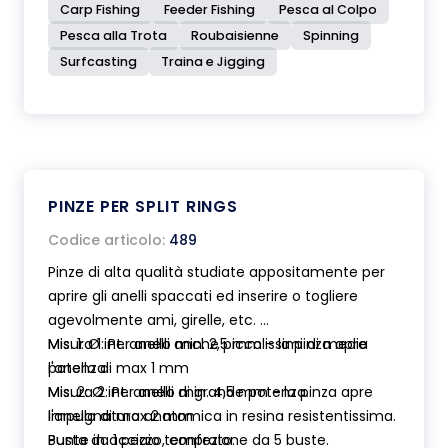
Carp Fishing
Feeder Fishing
Pesca al Colpo
Pesca alla Trota
Roubaisienne
Spinning
Surfcasting
Traina e Jigging
PINZE PER SPLIT RINGS
Codice articolo:
489
Pinze di alta qualità studiate appositamente per
aprire gli anelli spaccati ed inserire o togliere
agevolmente ami, girelle, etc.
Misura 1: Per anelli anche piccolissimi di media
Mis. 1: Ø int. anello min. 2,5 mm - la pinza apre
potenza.
l'anello di max 1 mm
Misura 2: Per anelli di grande potenza.
Mis. 2: Ø int. anello min. 4,5 mm - la pinza apre
Impugnatura anatomica in resina resistentissima.
l'anello di max 2 mm
Punte in acciaio temprato.
Busta da 1 pezzo, confezione da 5 buste.