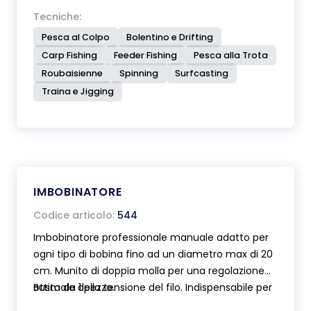
Tecniche:
Pesca al Colpo
Bolentino e Drifting
Carp Fishing
Feeder Fishing
Pesca alla Trota
Roubaisienne
Spinning
Surfcasting
Traina e Jigging
IMBOBINATORE
Codice articolo:
544
Imbobinatore professionale manuale adatto per
ogni tipo di bobina fino ad un diametro max di 20
cm. Munito di doppia molla per una regolazione
ottimale della tensione del filo. Indispensabile per
Busta da 1 pezzo.
caricare il filo sulla bobina del mulinello, trasferire