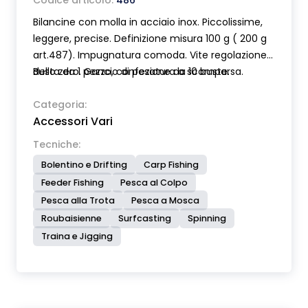
Codice articolo:
486
Bilancine con molla in acciaio inox. Piccolissime,
leggere, precise. Definizione misura 100 g ( 200 g
art.487). Impugnatura comoda. Vite regolazione
dello zero. Gancio di pesatura a scomparsa.
Busta da 1 pezzo, confezione da 10 buste.
Categoria:
Accessori Vari
Tecniche:
Bolentino e Drifting
Carp Fishing
Feeder Fishing
Pesca al Colpo
Pesca alla Trota
Pesca a Mosca
Roubaisienne
Surfcasting
Spinning
Traina e Jigging