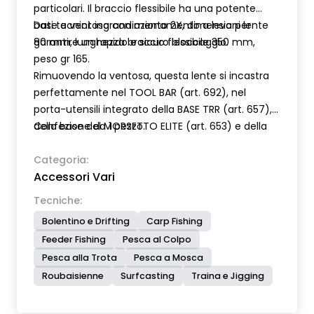
particolari. Il braccio flessibile ha una potente
base a ventosa con azionamento a leva per
Dati tecnici: ingrandimento 2X, dimensioni lente
garantire un rapido e sicuro bloccaggio.
80 mm, lunghezza braccio flessibile 350 mm,
peso gr 165.
Rimuovendo la ventosa, questa lente si incastra
perfettamente nel TOOL BAR (art. 692), nel
porta-utensili integrato della BASE TRR (art. 657),
della base del MORSETTO ELITE (art. 653) e della
Confezione da 1 pezzo.
base del MORSETTO TRANSFORMER (art. 654).
Categoria:
Accessori Vari
Tecniche:
Bolentino e Drifting
Carp Fishing
Feeder Fishing
Pesca al Colpo
Pesca alla Trota
Pesca a Mosca
Roubaisienne
Surfcasting
Traina e Jigging