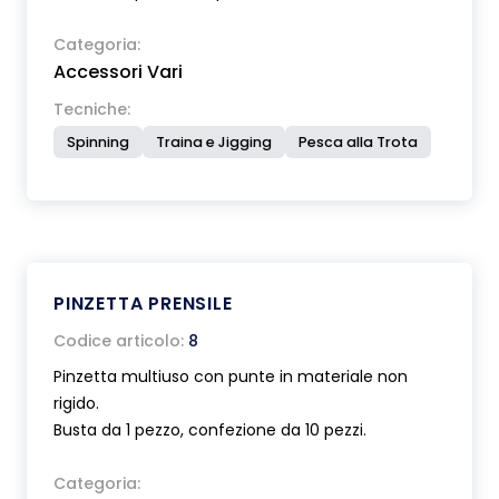
Dimensioni compatte ( Lunghezza cm 13 ).
Peso ridotto.
Categoria:
Accessori Vari
Tecniche:
Spinning
Traina e Jigging
Pesca alla Trota
PINZETTA PRENSILE
Codice articolo:
8
Pinzetta multiuso con punte in materiale non
rigido.
Busta da 1 pezzo, confezione da 10 pezzi.
Categoria: