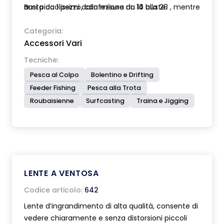
ami piccolissimi dalla misura nr. 14 alla 28 , mentre
Busta da 1 pezzo, confezione da 10 buste.
la grande è adatta per ami dal nr. 6 al 18. Fornito
completo di dettagliate istruzioni per l'uso.
Categoria:
Accessori Vari
Tecniche:
Pesca al Colpo
Bolentino e Drifting
Feeder Fishing
Pesca alla Trota
Roubaisienne
Surfcasting
Traina e Jigging
LENTE A VENTOSA
Codice articolo:
642
Lente d’ingrandimento di alta qualità, consente di
vedere chiaramente e senza distorsioni piccoli