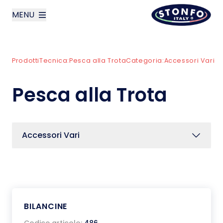
MENU
layoutSearchLabel
Prodotti
Tecnica:
Pesca alla Trota
Categoria:
Accessori Vari
Azienda
Pesca alla Trota
Prodotti
News
Accessori Vari
Contatti
English
BILANCINE