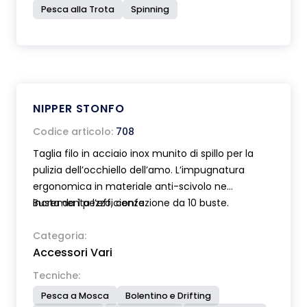
Pesca alla Trota
Spinning
NIPPER STONFO
Codice articolo:
708
Taglia filo in acciaio inox munito di spillo per la
pulizia dell’occhiello dell’amo. L’impugnatura
ergonomica in materiale anti-scivolo ne
incrementa l’efficienza.
Busta da 1 pezzo, confezione da 10 buste.
Categoria:
Accessori Vari
Tecniche:
Pesca a Mosca
Bolentino e Drifting