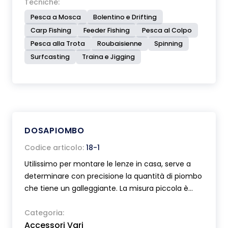
Tecniche:
Pesca a Mosca
Bolentino e Drifting
Carp Fishing
Feeder Fishing
Pesca al Colpo
Pesca alla Trota
Roubaisienne
Spinning
Surfcasting
Traina e Jigging
DOSAPIOMBO
Codice articolo:
18-1
Utilissimo per montare le lenze in casa, serve a
determinare con precisione la quantità di piombo
che tiene un galleggiante. La misura piccola è
adatta per galleggianti con deriva sottile in
acciaio o grafite mentre la misura grande per
Categoria:
Accessori Vari
quelli con deriva più grossa.