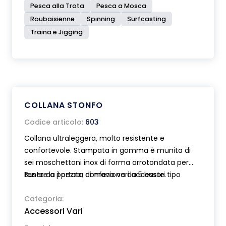
Pesca alla Trota
Pesca a Mosca
Roubaisienne
Spinning
Surfcasting
Traina e Jigging
COLLANA STONFO
Codice articolo:
603
Collana ultraleggera, molto resistente e
confortevole. Stampata in gomma è munita di
sei moschettoni inox di forma arrotondata per
tenere a portata di mano vari accessori tipo
Busta da 1 pezzo, confezione da 5 buste.
slamatori, asciuga mosche, taglia filo, ago etc.
Una speciale clip permette di assicurare la collana
Categoria:
Accessori Vari
bloccandola alla cintura o alla camicia. Gli
accessori non sono inclusi. Lunghezza 105 cm.