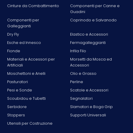
Cinture da Combattimento
Componenti per Canne e
Guadini
Componenti per
Coprinodo e Salvanodo
Galleggianti
Dry Fly
Elastico e Accessori
Esche ed Innesco
Fermagalleggianti
Fionde
Infila Filo
Materiali e Accessori per
Morsetti da Mosca ed
Artificiali
Accessori
Moschettoni e Anelli
Olio e Grasso
Pasturatori
Perline
Pesi e Sonde
Scatole e Accessori
Scoubidou e Tubetti
Segnalatori
Serbidore
Slamatori e Boga Grip
Stoppers
Supporti Universali
Utensili per Costruzione