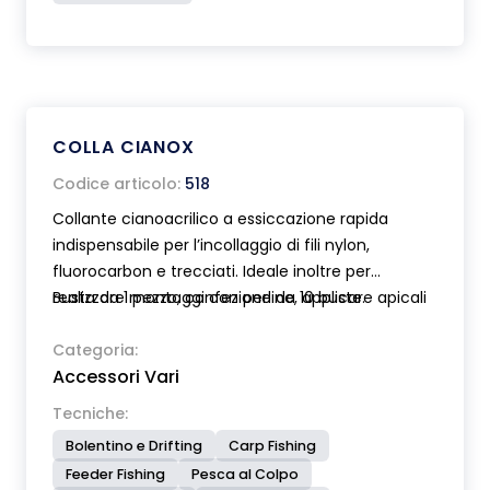
COLLA CIANOX
Codice articolo:
518
Collante cianoacrilico a essiccazione rapida
indispensabile per l’incollaggio di fili nylon,
fluorocarbon e trecciati. Ideale inoltre per
realizzare montaggi con perline, applicare apicali
Busta da 1 pezzo, confezione da 10 buste.
e tubolari su vettini, consolidare nodi, costruire
mosche artificiali, tube flies etc. etc. Boccetta
Categoria:
Accessori Vari
con dosatore contagocce molto preciso.
Prodotto deperibile da conservare in frigo.
Tecniche:
Contenuto boccetta: 10 gr.
Bolentino e Drifting
Carp Fishing
Feeder Fishing
Pesca al Colpo