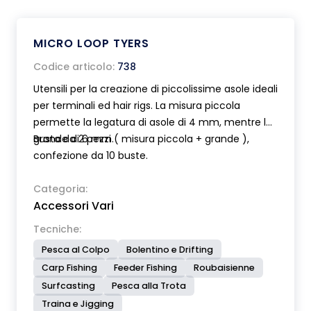
MICRO LOOP TYERS
Codice articolo:
738
Utensili per la creazione di piccolissime asole ideali
per terminali ed hair rigs. La misura piccola
permette la legatura di asole di 4 mm, mentre la
grande di 6 mm.
Busta da 2 pezzi ( misura piccola + grande ),
confezione da 10 buste.
Categoria:
Accessori Vari
Tecniche:
Pesca al Colpo
Bolentino e Drifting
Carp Fishing
Feeder Fishing
Roubaisienne
Surfcasting
Pesca alla Trota
Traina e Jigging