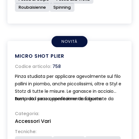
Roubaisienne
Spinning
NOVITÀ
MICRO SHOT PLIER
Codice articolo:
758
Pinza studiata per applicare agevolmente sul filo
pallini in piombo, anche piccolissimi, oltre a Styl e
Stotz di tutte le misure. Le ganasce in acciaio
temprato sono appositamente sagomate da
Busta da 1 pezzo, confezione da 5 buste.
permettere la rimozione del piombo senza
danneggiare il filo. Impugnatura anatomica.
Categoria:
Accessori Vari
Tecniche: