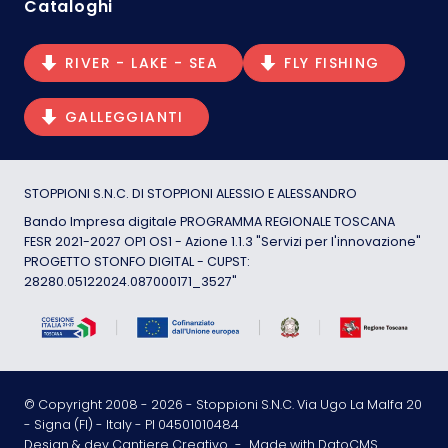
Cataloghi
RIVER - LAKE - SEA
FLY FISHING
GALLEGGIANTI
STOPPIONI S.N.C. DI STOPPIONI ALESSIO E ALESSANDRO
Bando Impresa digitale PROGRAMMA REGIONALE TOSCANA
FESR 2021-2027 OP1 OS1 - Azione 1.1.3 "Servizi per l'innovazione"
PROGETTO STONFO DIGITAL - CUPST:
28280.05122024.087000171_3527"
© Copyright 2008 -
2026
- Stoppioni S.N.C. Via Ugo La Malfa 20
- Signa (FI) - Italy - PI 04501010484
Design & dev Cantiere Creativo
-
Made with DatoCMS