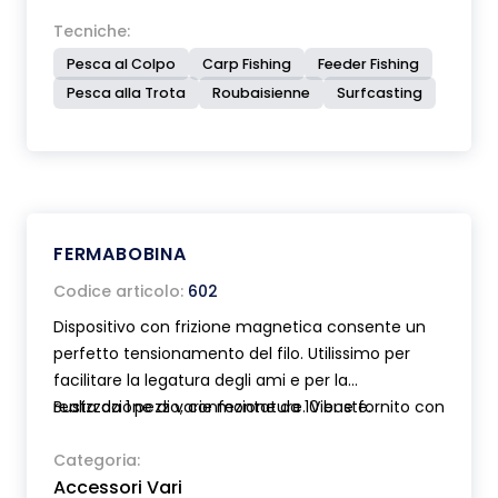
Tecniche:
Pesca al Colpo
Carp Fishing
Feeder Fishing
Pesca alla Trota
Roubaisienne
Surfcasting
FERMABOBINA
Codice articolo:
602
Dispositivo con frizione magnetica consente un
perfetto tensionamento del filo. Utilissimo per
facilitare la legatura degli ami e per la
realizzazione di varie montature. Viene fornito con
Busta da 1 pezzo, confezione da 10 buste.
guidafilo in acciaio inox e due dischi metallici
adesivi.
Categoria:
Accessori Vari