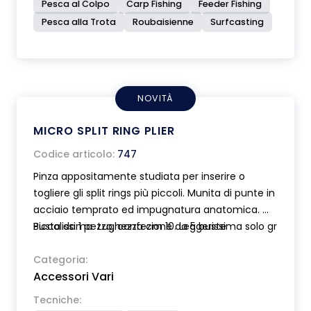
Pesca al Colpo
Carp Fishing
Feeder Fishing
Pesca alla Trota
Roubaisienne
Surfcasting
NOVITÀ
MICRO SPLIT RING PLIER
Codice articolo:
747
Pinza appositamente studiata per inserire o
togliere gli split rings più piccoli. Munita di punte in
acciaio temprato ed impugnatura anatomica.
Piccolissima Lughezza cm 10. Leggerissima solo gr
Busta da 1 pezzo, confezione da 5 buste
36.
Categoria:
Accessori Vari
Tecniche: