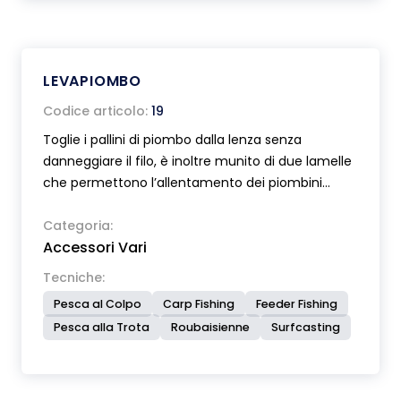
LEVAPIOMBO
Codice articolo:
19
Toglie i pallini di piombo dalla lenza senza
danneggiare il filo, è inoltre munito di due lamelle
che permettono l’allentamento dei piombini
rendendone possibile lo scorrimento sulla lenza.
Ottimo anche per stringere still o piombini sulla
Categoria:
Accessori Vari
lenza.
Tecniche:
Pesca al Colpo
Carp Fishing
Feeder Fishing
Pesca alla Trota
Roubaisienne
Surfcasting