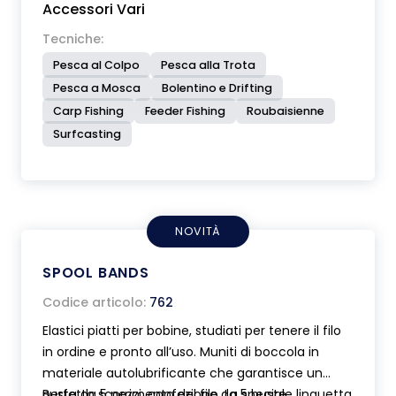
Accessori Vari
Tecniche:
Pesca al Colpo
Pesca alla Trota
Pesca a Mosca
Bolentino e Drifting
Carp Fishing
Feeder Fishing
Roubaisienne
Surfcasting
NOVITÀ
SPOOL BANDS
Codice articolo:
762
Elastici piatti per bobine, studiati per tenere il filo
in ordine e pronto all’uso. Muniti di boccola in
materiale autolubrificante che garantisce un
perfetto scorrimento del filo. La speciale linguetta
Busta da 5 pezzi, confezione da 5 buste