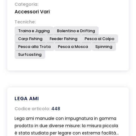
il filo da bobina a bobina per nylon dispenser,
Categoria:
Accessori Vari
effettuare lavori come la preparazione di finali,
calamenti etc. etc.
Tecniche:
Traina e Jigging
Bolentino e Drifting
Carp Fishing
Feeder Fishing
Pesca al Colpo
Pesca alla Trota
Pesca a Mosca
Spinning
Surfcasting
LEGA AMI
Codice articolo:
448
Lega ami manuale con impugnatura in gomma
prodotto in due diverse misure: la misura piccola
è stata studiata per legare con estrema facilità