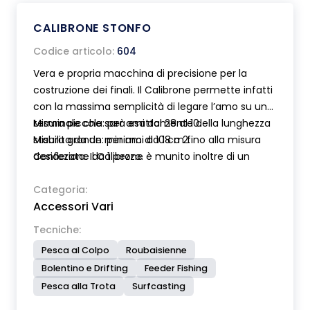
CALIBRONE STONFO
Codice articolo:
604
Vera e propria macchina di precisione per la
costruzione dei finali. Il Calibrone permette infatti
con la massima semplicità di legare l’amo su un
terminale che sarà esattamente della lunghezza
Misura piccola: per ami dal 28 al 10.
stabilita da un minimo di 10 cm fino alla misura
Misura grande: per ami da 18 a 2.
desiderata. Il Calibrone è munito inoltre di un
Confezione da 1 pezzo.
dispositivo per fare le asole della dimensione
voluta. Disponibile in due versioni per ami piccoli e
Categoria:
Accessori Vari
grandi e su richiesta modello con scala in pollici.
Fornito completo di dispositivo fermabobina per
Tecniche:
un perfetto tensionamento del filo, asta di
Pesca al Colpo
Roubaisienne
prolunga, penna calamitata per ami e istruzioni
Bolentino e Drifting
Feeder Fishing
per l’uso.
Pesca alla Trota
Surfcasting