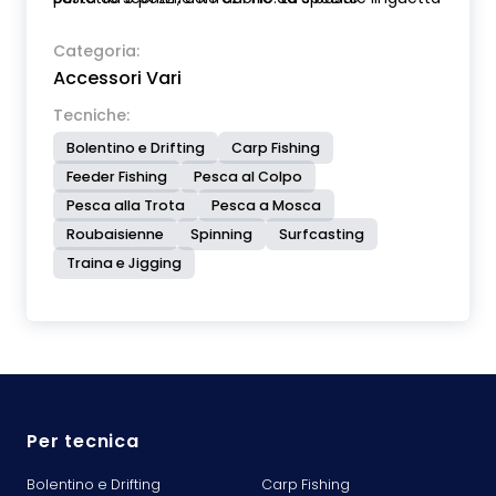
agevola sia l’avvolgimento che l’estrazione del
filo. Disponibili in due misure.
Categoria:
Accessori Vari
Tecniche:
Bolentino e Drifting
Carp Fishing
Feeder Fishing
Pesca al Colpo
Pesca alla Trota
Pesca a Mosca
Roubaisienne
Spinning
Surfcasting
Traina e Jigging
Per tecnica
Bolentino e Drifting
Carp Fishing